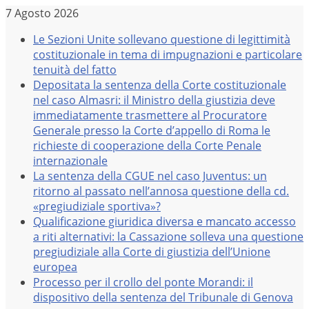
Salta
7 Agosto 2026
al
Le Sezioni Unite sollevano questione di legittimità
contenuto
costituzionale in tema di impugnazioni e particolare
tenuità del fatto
Depositata la sentenza della Corte costituzionale
nel caso Almasri: il Ministro della giustizia deve
immediatamente trasmettere al Procuratore
Generale presso la Corte d’appello di Roma le
richieste di cooperazione della Corte Penale
internazionale
La sentenza della CGUE nel caso Juventus: un
ritorno al passato nell’annosa questione della cd.
«pregiudiziale sportiva»?
Qualificazione giuridica diversa e mancato accesso
a riti alternativi: la Cassazione solleva una questione
pregiudiziale alla Corte di giustizia dell’Unione
europea
Processo per il crollo del ponte Morandi: il
dispositivo della sentenza del Tribunale di Genova