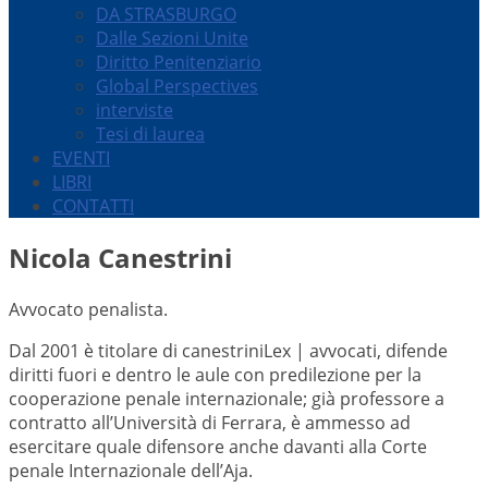
DA STRASBURGO
Dalle Sezioni Unite
Diritto Penitenziario
Global Perspectives
interviste
Tesi di laurea
EVENTI
LIBRI
CONTATTI
Nicola Canestrini
Avvocato penalista.
Dal 2001 è titolare di canestriniLex | avvocati, difende
diritti fuori e dentro le aule con predilezione per la
cooperazione penale internazionale; già professore a
contratto all’Università di Ferrara, è ammesso ad
esercitare quale difensore anche davanti alla Corte
penale Internazionale dell’Aja.