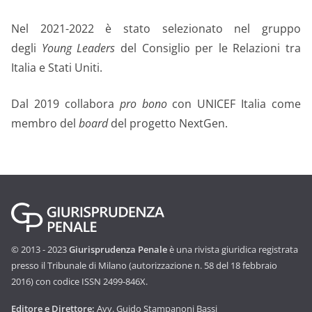
Nel 2021-2022 è stato selezionato nel gruppo
degli
Young Leaders
del Consiglio per le Relazioni tra
Italia e Stati Uniti.
Dal 2019 collabora
pro bono
con UNICEF Italia come
membro del
board
del progetto NextGen.
© 2013 - 2023
Giurisprudenza Penale
è una rivista giuridica registrata
presso il Tribunale di Milano (autorizzazione n. 58 del 18 febbraio
2016) con codice ISSN 2499-846X.
Editore e Direttore:
Avv. Guido Stampanoni Bassi