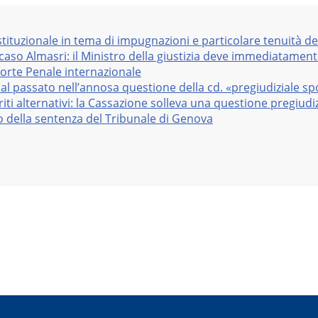
stituzionale in tema di impugnazioni e particolare tenuità de
 caso Almasri: il Ministro della giustizia deve immediatame
Corte Penale internazionale
al passato nell’annosa questione della cd. «pregiudiziale sp
iti alternativi: la Cassazione solleva una questione pregiudiz
vo della sentenza del Tribunale di Genova