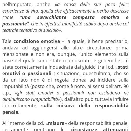
nell’imputato, anche «
a causa delle sue poco felici
esperienze di vita, quella che efficacemente il perito descrisse
come “
una soverchiante tempesta emotiva e
passionale
“, che in effetti si manifestò subito dopo anche col
teatrale tentativo di suicidio
».
Tale
condizione emotiva
– la quale, è bene precisarlo,
andava ad aggiungersi alle altre circostanze prima
menzionate e non era, dunque, l’unico elemento sulla
base del quale sono state riconosciute le generiche – è
stata correttamente inquadrata dai giuidci tra i cd. «
stati
emotivi o passionali
»; situazione, quest’ultima, che se
da un lato non è di regola idonea ad incidere sulla
imputabilità (posto che, come è noto, ai sensi dell’art. 90
c.p., «
gli stati emotivi o passionali non escludono né
diminuiscono l’imputabilità
»), dall’altro può tuttavia influire
concretamente
sulla misura della responsabilità
penale
.
All’interno della cd. «
misura
» della responsabilità penale,
certamente rientrano le
circostanze
attenuanti