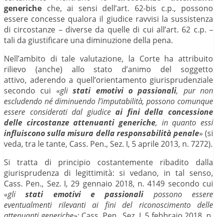
generiche
che, ai sensi dell’art. 62-bis c.p., possono
essere concesse qualora il giudice ravvisi la sussistenza
di circostanze – diverse da quelle di cui all’art. 62 c.p. –
tali da giustificare una diminuzione della pena.
Nell’ambito di tale valutazione, la Corte ha attribuito
rilievo (anche) allo stato d’animo del soggetto
attivo, aderendo a quell’orientamento giurisprudenziale
secondo cui «
gli
stati emotivi o passionali
, pur non
escludendo né diminuendo l’imputabilità, possono comunque
essere considerati dal giudice
ai fini della concessione
delle circostanze attenuanti generiche
, in quanto essi
influiscono sulla misura della responsabilità penale
» (si
veda, tra le tante, Cass. Pen., Sez. I, 5 aprile 2013, n. 7272).
Si tratta di principio costantemente ribadito dalla
giurisprudenza di legittimità: si vedano, in tal senso,
Cass. Pen., Sez. I, 29 gennaio 2018, n. 4149 secondo cui
«
gli
stati emotivi e passionali
possono essere
eventualmenti rilevanti ai fini del riconoscimento delle
attenuanti generiche
»; Cass. Pen., Sez. I, 5 febbraio 2018, n.