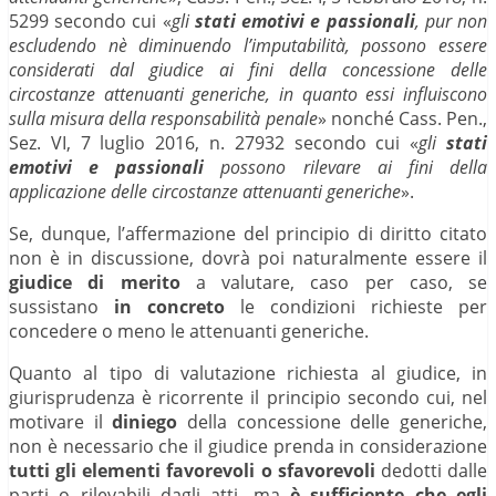
5299 secondo cui «
gli
stati emotivi e passionali
, pur non
escludendo nè diminuendo l’imputabilità, possono essere
considerati dal giudice ai fini della concessione delle
circostanze attenuanti generiche, in quanto essi influiscono
sulla misura della responsabilità penale
» nonché Cass. Pen.,
Sez. VI, 7 luglio 2016, n. 27932 secondo cui «
gli
stati
emotivi e passionali
possono rilevare ai fini della
applicazione delle circostanze attenuanti generiche
».
Se, dunque, l’affermazione del principio di diritto citato
non è in discussione, dovrà poi naturalmente essere il
giudice di merito
a valutare, caso per caso, se
sussistano
in concreto
le condizioni richieste per
concedere o meno le attenuanti generiche.
Quanto al tipo di valutazione richiesta al giudice, in
giurisprudenza è ricorrente il principio secondo cui,
n
el
motivare il
diniego
della concessione delle generiche,
non è necessario che il giudice prenda in considerazione
tutti gli elementi favorevoli o sfavorevoli
dedotti dalle
parti o rilevabili dagli atti, ma
è sufficiente che egli