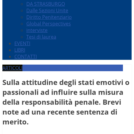
DA STRASBURGO
Dalle Sezioni Unite
Diritto Penitenziario
Global Perspectives
interviste
Tesi di laurea
EVENTI
LIBRI
CONTATTI
ARTICOLI
CONTRIBUTI
DIRITTO PENALE
IN PRIMO PIANO
Sulla attitudine degli stati emotivi o
passionali ad influire sulla misura
della responsabilità penale. Brevi
note ad una recente sentenza di
merito.