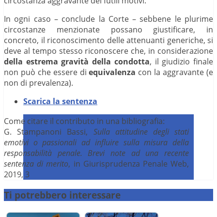
circostanza aggravante dei futili motivi.
In ogni caso – conclude la Corte – sebbene le plurime
circostanze menzionate possano giustificare, in
concreto, il riconoscimento delle attenuanti generiche, si
deve al tempo stesso riconoscere che, in considerazione
della estrema gravità della condotta
, il giudizio finale
non può che essere di
equivalenza
con la aggravante (e
non di prevalenza).
Scarica la sentenza
Come citare il contributo in una bibliografia:
G. Stampanoni Bassi,
Sulla attitudine degli stati
emotivi o passionali ad influire sulla misura della
responsabilità penale. Brevi note ad una recente
sentenza di merito
, in Giurisprudenza Penale Web,
2019, 3
Ti potrebbero interessare