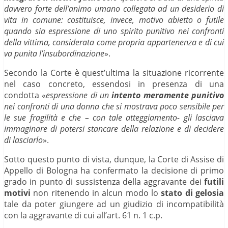
davvero forte dell’animo umano collegata ad un desiderio di
vita in comune: costituisce, invece, motivo abietto o futile
quando sia espressione di uno spirito punitivo nei confronti
della vittima, considerata come propria appartenenza e di cui
va punita l’insubordinazione
».
Secondo la Corte è quest’ultima la situazione ricorrente
nel caso concreto, essendosi in presenza di una
condotta «
espressione di un
intento meramente punitivo
nei confronti di una donna che si mostrava poco sensibile per
le sue fragilità e che – con tale atteggiamento- gli lasciava
immaginare di potersi stancare della relazione e di decidere
di lasciarlo
».
Sotto questo punto di vista, dunque, la Corte di Assise di
Appello di Bologna ha confermato la decisione di primo
grado in punto di sussistenza della aggravante dei
futili
motivi
non ritenendo in alcun modo lo
stato di gelosia
tale da poter giungere ad un giudizio di incompatibilità
con la aggravante di cui all’art. 61 n. 1 c.p.