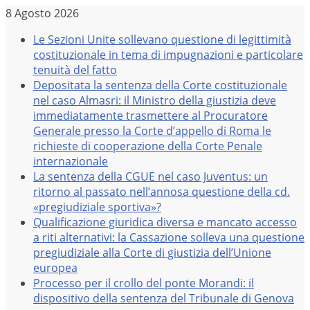
Salta
8 Agosto 2026
al
Le Sezioni Unite sollevano questione di legittimità
contenuto
costituzionale in tema di impugnazioni e particolare
tenuità del fatto
Depositata la sentenza della Corte costituzionale
nel caso Almasri: il Ministro della giustizia deve
immediatamente trasmettere al Procuratore
Generale presso la Corte d’appello di Roma le
richieste di cooperazione della Corte Penale
internazionale
La sentenza della CGUE nel caso Juventus: un
ritorno al passato nell’annosa questione della cd.
«pregiudiziale sportiva»?
Qualificazione giuridica diversa e mancato accesso
a riti alternativi: la Cassazione solleva una questione
pregiudiziale alla Corte di giustizia dell’Unione
europea
Processo per il crollo del ponte Morandi: il
dispositivo della sentenza del Tribunale di Genova