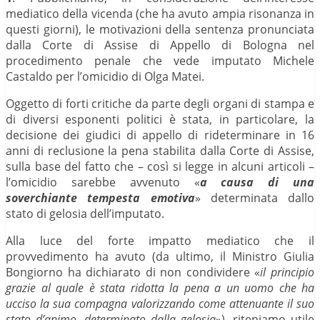
mediatico della vicenda (che ha avuto ampia risonanza in
questi giorni), le motivazioni della sentenza pronunciata
dalla Corte di Assise di Appello di Bologna nel
procedimento penale che vede imputato Michele
Castaldo per l’omicidio di Olga Matei.
Oggetto di forti critiche da parte degli organi di stampa e
di diversi esponenti politici è stata, in particolare, la
decisione dei giudici di appello di rideterminare in 16
anni di reclusione la pena stabilita dalla Corte di Assise,
sulla base del fatto che – così si legge in alcuni articoli –
l’omicidio sarebbe avvenuto «
a causa di una
soverchiante tempesta emotiv
a
» determinata dallo
stato di gelosia dell’imputato.
Alla luce del forte impatto mediatico che il
provvedimento ha avuto (da ultimo, il Ministro Giulia
Bongiorno ha dichiarato di non condividere «
il principio
grazie al quale è stata ridotta la pena a un uomo che ha
ucciso la sua compagna valorizzando come attenuante il suo
stato d’animo, determinato dalla gelosia
»), riteniamo utile