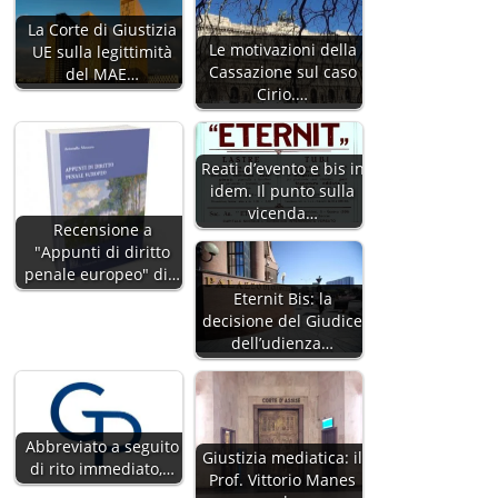
La Corte di Giustizia
Le motivazioni della
UE sulla legittimità
Cassazione sul caso
del MAE…
Cirio.…
Reati d’evento e bis in
idem. Il punto sulla
vicenda…
Recensione a
"Appunti di diritto
penale europeo" di…
Eternit Bis: la
decisione del Giudice
dell’udienza…
Abbreviato a seguito
Giustizia mediatica: il
di rito immediato,…
Prof. Vittorio Manes