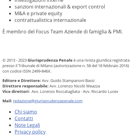
sanzioni internazionali & export control
M&A e private equity
contrattualistica internazionale
È membro del Focus Team Aziende di famiglia & PMI.
© 2013 - 2023
Giurisprudenza Penale
è una rivista giuridica registrata
presso il Tribunale di Milano (autorizzazione n. 58 del 18 febbraio 2016)
con codice ISSN 2499-846X.
Editore e Direttore:
Avv. Guido Stampanoni Bassi
Direttore responsabile:
Avv. Lorenzo Nicolò Meazza
Vice direttori:
Avv. Lorenzo Roccatagliata - Avv. Riccardo Lucev
Mail:
redazione@giurisprudenzapenale.com
Chi siamo
Contatti
Note Legali
Privacy policy