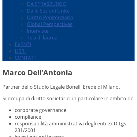
DA STRASBURGO
Dalle Sezioni Unite
Diritto Penitenziario
Global Perspectives
interviste
Tesi di laurea
EVENTI
LIBRI
CONTATTI
Marco Dell’Antonia
Partner dello Studio Legale Bonelli Erede di Milano.
Si occupa di diritto societario, in particolare in ambito di:
corporate governance
compliance
responsabilità amministrativa degli enti ex D.Lgs
231/2001
investigazioni interne