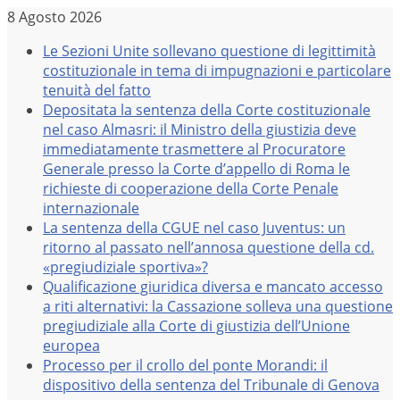
Salta
8 Agosto 2026
al
Le Sezioni Unite sollevano questione di legittimità
contenuto
costituzionale in tema di impugnazioni e particolare
tenuità del fatto
Depositata la sentenza della Corte costituzionale
nel caso Almasri: il Ministro della giustizia deve
immediatamente trasmettere al Procuratore
Generale presso la Corte d’appello di Roma le
richieste di cooperazione della Corte Penale
internazionale
La sentenza della CGUE nel caso Juventus: un
ritorno al passato nell’annosa questione della cd.
«pregiudiziale sportiva»?
Qualificazione giuridica diversa e mancato accesso
a riti alternativi: la Cassazione solleva una questione
pregiudiziale alla Corte di giustizia dell’Unione
europea
Processo per il crollo del ponte Morandi: il
dispositivo della sentenza del Tribunale di Genova