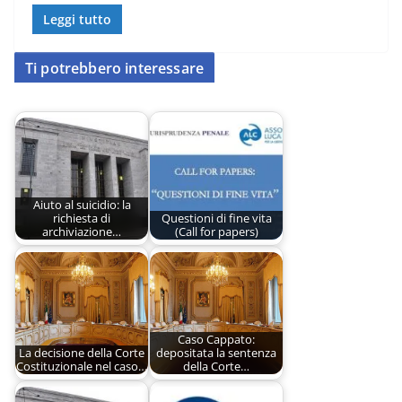
Leggi tutto
Ti potrebbero interessare
Aiuto al suicidio: la
richiesta di
Questioni di fine vita
archiviazione…
(Call for papers)
Caso Cappato:
La decisione della Corte
depositata la sentenza
Costituzionale nel caso…
della Corte…