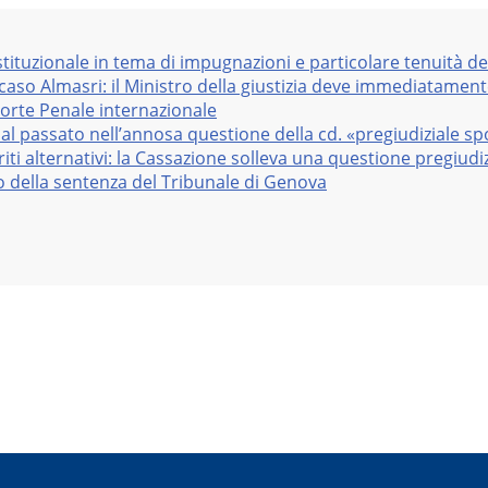
stituzionale in tema di impugnazioni e particolare tenuità de
 caso Almasri: il Ministro della giustizia deve immediatame
Corte Penale internazionale
al passato nell’annosa questione della cd. «pregiudiziale sp
iti alternativi: la Cassazione solleva una questione pregiudiz
vo della sentenza del Tribunale di Genova