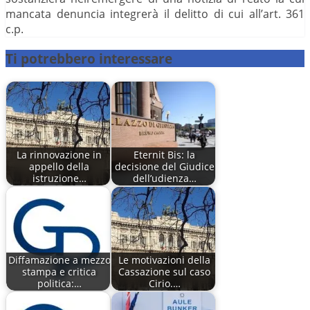
mancata denuncia integrerà il delitto di cui all’art. 361
c.p.
Ti potrebbero interessare
La rinnovazione in
Eternit Bis: la
appello della
decisione del Giudice
istruzione…
dell’udienza…
Diffamazione a mezzo
Le motivazioni della
stampa e critica
Cassazione sul caso
politica:…
Cirio.…