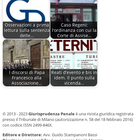
Osservazioni a prima
Caso Regeni:
lettura sulla sentenza
l'ordinanza con cui la
delle…
Corte di Assise…
I discorsi di Papa
Reati d’evento e bis in
Francesco alla
idem. Il punto sulla
Associazione…
vicenda…
© 2013 - 2023
Giurisprudenza Penale
è una rivista giuridica registrata
presso il Tribunale di Milano (autorizzazione n. 58 del 18 febbraio 2016)
con codice ISSN 2499-846X.
Editore e Direttore:
Avv. Guido Stampanoni Bassi