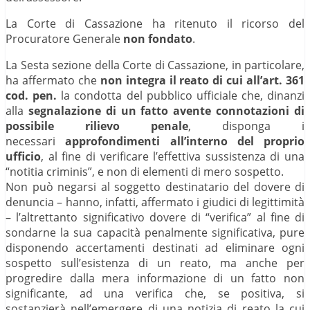
La Corte di Cassazione ha ritenuto il ricorso del
Procuratore Generale
non fondato
.
La Sesta sezione della Corte di Cassazione, in particolare,
ha affermato che
non integra il reato di cui all’art. 361
cod. pen.
la condotta del pubblico ufficiale che, dinanzi
alla
segnalazione di un fatto avente connotazioni di
possibile rilievo penale
, disponga i
necessari
approfondimenti all’interno del proprio
ufficio
, al fine di verificare l’effettiva sussistenza di una
“notitia criminis”, e non di elementi di mero sospetto.
Non può negarsi al soggetto destinatario del dovere di
denuncia – hanno, infatti, affermato i giudici di legittimità
– l’altrettanto significativo dovere di “verifica” al fine di
sondarne la sua capacità penalmente significativa, pure
disponendo accertamenti destinati ad eliminare ogni
sospetto sull’esistenza di un reato, ma anche per
progredire dalla mera informazione di un fatto non
significante, ad una verifica che, se positiva, si
sostanzierà nell’emergere di una notizia di reato la cui