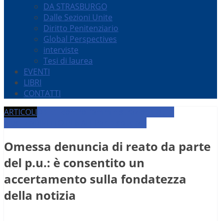
DA STRASBURGO
Dalle Sezioni Unite
Diritto Penitenziario
Global Perspectives
interviste
Tesi di laurea
EVENTI
LIBRI
CONTATTI
ARTICOLI
Delitti contro l’amministrazione della
giustizia
DIRITTO PENALE
Parte speciale
Omessa denuncia di reato da parte
del p.u.: è consentito un
accertamento sulla fondatezza
della notizia