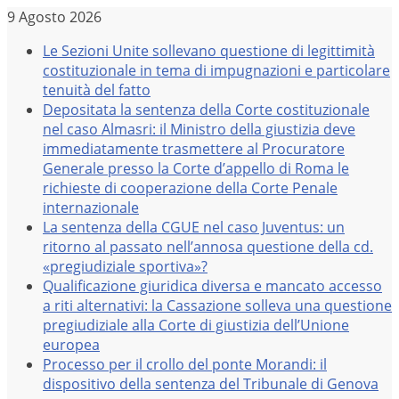
Salta
9 Agosto 2026
al
Le Sezioni Unite sollevano questione di legittimità
contenuto
costituzionale in tema di impugnazioni e particolare
tenuità del fatto
Depositata la sentenza della Corte costituzionale
nel caso Almasri: il Ministro della giustizia deve
immediatamente trasmettere al Procuratore
Generale presso la Corte d’appello di Roma le
richieste di cooperazione della Corte Penale
internazionale
La sentenza della CGUE nel caso Juventus: un
ritorno al passato nell’annosa questione della cd.
«pregiudiziale sportiva»?
Qualificazione giuridica diversa e mancato accesso
a riti alternativi: la Cassazione solleva una questione
pregiudiziale alla Corte di giustizia dell’Unione
europea
Processo per il crollo del ponte Morandi: il
dispositivo della sentenza del Tribunale di Genova