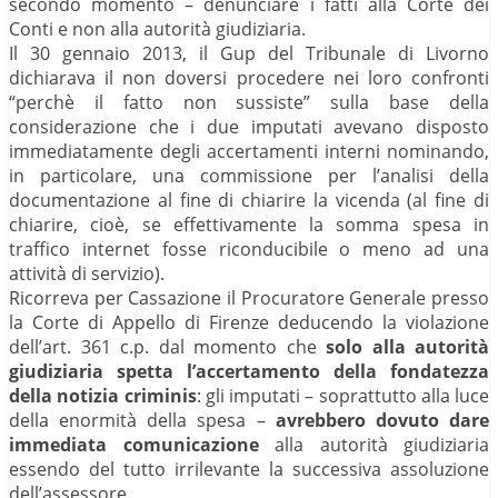
secondo momento – denunciare i fatti alla Corte dei
Conti e non alla autorità giudiziaria.
Il 30 gennaio 2013, il Gup del Tribunale di Livorno
dichiarava il non doversi procedere nei loro confronti
“perchè il fatto non sussiste” sulla base della
considerazione che i due imputati avevano disposto
immediatamente degli accertamenti interni nominando,
in particolare, una commissione per l’analisi della
documentazione al fine di chiarire la vicenda (al fine di
chiarire, cioè, se effettivamente la somma spesa in
traffico internet fosse riconducibile o meno ad una
attività di servizio).
Ricorreva per Cassazione il Procuratore Generale presso
la Corte di Appello di Firenze deducendo la violazione
dell’art. 361 c.p. dal momento che
solo alla autorità
giudiziaria spetta l’accertamento della fondatezza
della notizia criminis
: gli imputati – soprattutto alla luce
della enormità della spesa –
avrebbero dovuto dare
immediata comunicazione
alla autorità giudiziaria
essendo del tutto irrilevante la successiva assoluzione
dell’assessore.