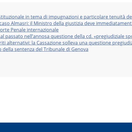
stituzionale in tema di impugnazioni e particolare tenuità de
 caso Almasri: il Ministro della giustizia deve immediatame
Corte Penale internazionale
al passato nell’annosa questione della cd. «pregiudiziale sp
iti alternativi: la Cassazione solleva una questione pregiudiz
vo della sentenza del Tribunale di Genova