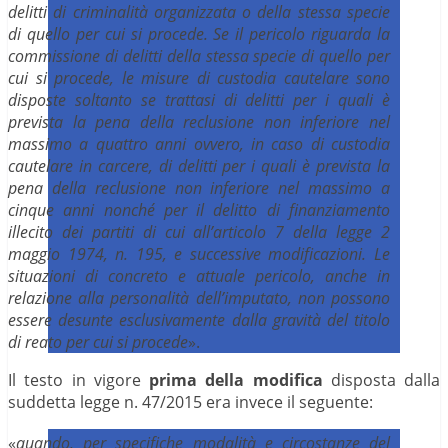
delitti di criminalità organizzata o della stessa specie
di quello per cui si procede. Se il pericolo riguarda la
commissione di delitti della stessa specie di quello per
cui si procede, le misure di custodia cautelare sono
disposte soltanto se trattasi di delitti per i quali è
prevista la pena della reclusione non inferiore nel
massimo a quattro anni ovvero, in caso di custodia
cautelare in carcere, di delitti per i quali è prevista la
pena della reclusione non inferiore nel massimo a
cinque anni nonché per il delitto di finanziamento
illecito dei partiti di cui all’articolo 7 della legge 2
maggio 1974, n. 195, e successive modificazioni. Le
situazioni di concreto e attuale pericolo, anche in
relazione alla personalità dell’imputato, non possono
essere desunte esclusivamente dalla gravità del titolo
di reato per cui si procede
».
Il testo in vigore
prima della modifica
disposta dalla
suddetta legge n. 47/2015 era invece il seguente:
«
quando, per specifiche modalità e circostanze del