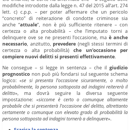
modifiche introdotte dalla legge n. 47 del 2015 all’art. 274
lett. c) c.p.p. – per poter affermare che un pericolo
“concreto” di reiterazione di condotte criminose sia
anche “
attuale
”, non è più sufficiente ritenere – con
certezza o alta probabilità – che l’imputato torni a
delinquere ove se ne presenti l’occasione, ma
è anche
necessario
, anzitutto,
prevedere
(negli stessi termini di
certezza o alta probabilità)
che un’occasione per
compiere nuovi delitti si presenti effettivamente
.
Ne consegue – si legge in sentenza – che il
giudizio
prognostico
non può più fondarsi sul seguente schema
logico: «
se si presenta l’occasione sicuramente, o molto
probabilmente, la persona sottoposta ad indagini reitererà il
delitto
», ma dovrà seguire la diversa seguente
impostazione: «
siccome è certo o comunque altamente
probabile che si presenterà l’occasione del delitto, altrettanto
certamente o comunque con elevato grado di probabilità la
persona sottoposta ad indagini tornerà a delinquere
».
Scarica la sentenza