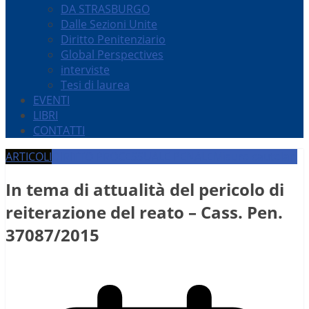
DA STRASBURGO
Dalle Sezioni Unite
Diritto Penitenziario
Global Perspectives
interviste
Tesi di laurea
EVENTI
LIBRI
CONTATTI
ARTICOLI
DIRITTO PROCESSUALE PENALE
Misure cautelari
In tema di attualità del pericolo di
reiterazione del reato – Cass. Pen.
37087/2015