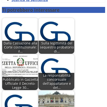
Ti potrebbero interessare
Dalla Cassazione alla
Sulla legittimità del
Corte costituzionale:
sequestro probatorio
il…
di…
La responsabilità
Pubblicato in Gazzetta
concorsuale
Ufficiale il Decreto-
dell'appaltatore e
Legge 30…
del…