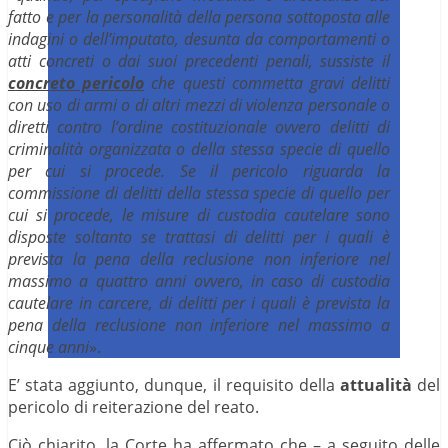
fatto e per la personalità della persona sottoposta alle
indagini o dell’imputato, desunta da comportamenti o
atti concreti o dai suoi precedenti penali, sussiste il
concreto pericolo
che questi commetta gravi delitti
con uso di armi o di altri mezzi di violenza personale o
diretti contro l’ordine costituzionale ovvero delitti di
criminalità organizzata o della stessa specie di quello
per cui si procede. Se il pericolo riguarda la
commissione di delitti della stessa specie di quello per
cui si procede, le misure di custodia cautelare sono
disposte soltanto se trattasi di delitti per i quali è
prevista la pena della reclusione non inferiore nel
massimo a quattro anni ovvero, in caso di custodia
cautelare in carcere, di delitti per i quali è prevista la
pena della reclusione non inferiore nel massimo a
cinque anni
».
E’ stata aggiunto, dunque, il requisito della
attualità
del
pericolo di reiterazione del reato.
Ciò chiarito, la Corte ha affermato che – a seguito delle