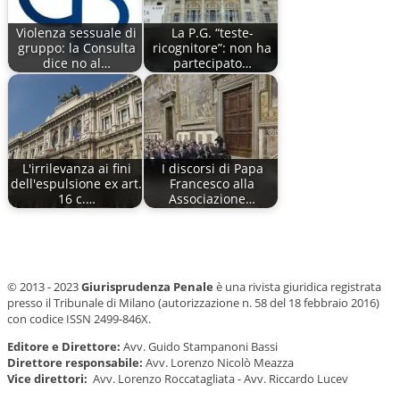
Violenza sessuale di
La P.G. “teste-
gruppo: la Consulta
ricognitore”: non ha
dice no al…
partecipato…
L'irrilevanza ai fini
I discorsi di Papa
dell'espulsione ex art.
Francesco alla
16 c.…
Associazione…
© 2013 - 2023
Giurisprudenza Penale
è una rivista giuridica registrata
presso il Tribunale di Milano (autorizzazione n. 58 del 18 febbraio 2016)
con codice ISSN 2499-846X.
Editore e Direttore:
Avv. Guido Stampanoni Bassi
Direttore responsabile:
Avv. Lorenzo Nicolò Meazza
Vice direttori:
Avv. Lorenzo Roccatagliata - Avv. Riccardo Lucev