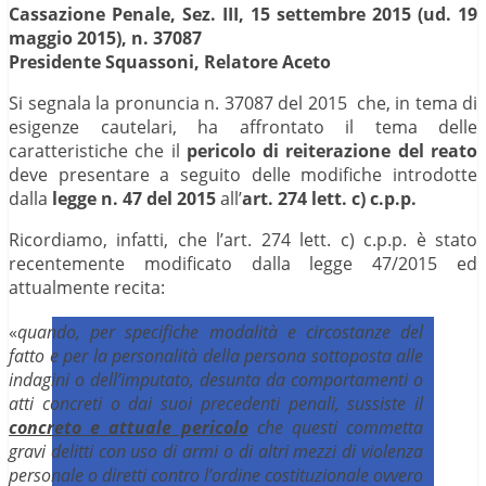
Cassazione Penale, Sez. III, 15 settembre 2015 (ud. 19
maggio 2015), n. 37087
Presidente Squassoni, Relatore Aceto
Si segnala la pronuncia n. 37087 del 2015 che, in tema di
esigenze cautelari, ha affrontato il tema delle
caratteristiche che il
pericolo di reiterazione del reato
deve presentare a seguito delle modifiche introdotte
dalla
legge n. 47 del 2015
all’
art. 274 lett. c) c.p.p.
Ricordiamo, infatti, che l’art. 274 lett. c) c.p.p. è stato
recentemente modificato dalla legge 47/2015 ed
attualmente recita:
«
quando, per specifiche modalità e circostanze del
fatto e per la personalità della persona sottoposta alle
indagini o dell’imputato, desunta da comportamenti o
atti concreti o dai suoi precedenti penali, sussiste il
concreto e attuale pericolo
che questi commetta
gravi delitti con uso di armi o di altri mezzi di violenza
personale o diretti contro l’ordine costituzionale ovvero