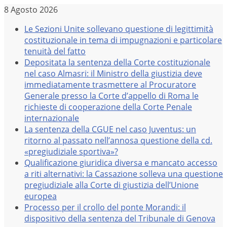
Salta
8 Agosto 2026
al
Le Sezioni Unite sollevano questione di legittimità
contenuto
costituzionale in tema di impugnazioni e particolare
tenuità del fatto
Depositata la sentenza della Corte costituzionale
nel caso Almasri: il Ministro della giustizia deve
immediatamente trasmettere al Procuratore
Generale presso la Corte d’appello di Roma le
richieste di cooperazione della Corte Penale
internazionale
La sentenza della CGUE nel caso Juventus: un
ritorno al passato nell’annosa questione della cd.
«pregiudiziale sportiva»?
Qualificazione giuridica diversa e mancato accesso
a riti alternativi: la Cassazione solleva una questione
pregiudiziale alla Corte di giustizia dell’Unione
europea
Processo per il crollo del ponte Morandi: il
dispositivo della sentenza del Tribunale di Genova