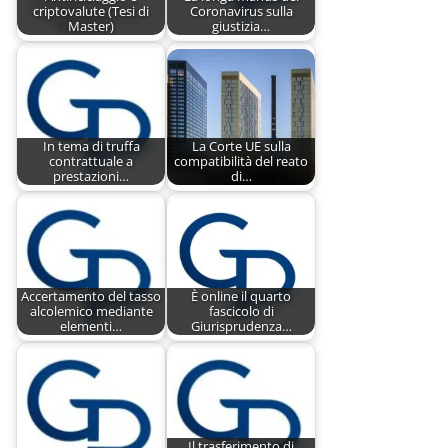
criptovalute (Tesi di
Coronavirus sulla
Master)
giustizia…
In tema di truffa
La Corte UE sulla
contrattuale a
compatibilità del reato
prestazioni…
di…
Accertamento del tasso
È online il quarto
alcolemico mediante
fascicolo di
elementi…
Giurisprudenza…
Il trasferimento di