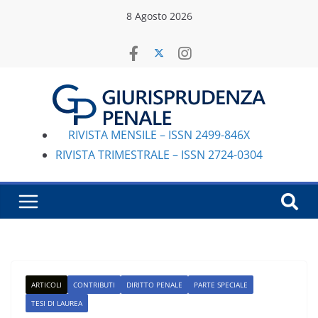
Salta
8 Agosto 2026
al
contenuto
RIVISTA MENSILE – ISSN 2499-846X
RIVISTA TRIMESTRALE – ISSN 2724-0304
ARTICOLI
CONTRIBUTI
DIRITTO PENALE
PARTE SPECIALE
TESI DI LAUREA