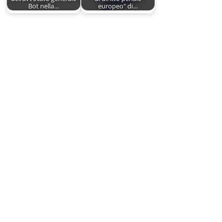
Bot nella…
europeo" di…