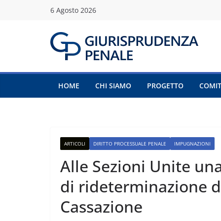
Salta
6 Agosto 2026
al
contenuto
HOME
CHI SIAMO
PROGETTO
COMIT
ARTICOLI
DIRITTO PROCESSUALE PENALE
IMPUGNAZIONI
Alle Sezioni Unite una
di rideterminazione d
Cassazione