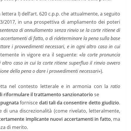
ettera l) dell’art. 620 c.p.p. che attualmente, a seguito
3/2017, in una prospettiva di ampliamento dei poteri
 sentenza di annullamento senza rinvio
se la corte ritiene di
 accertamenti di fatto, o di rideterminare la pena sulla base
ottare i provvedimenti necessari, e in ogni altro caso in cui
ntemente in vigore era il seguente: «
la corte pronuncia
ltro caso in cui la corte ritiene superfluo il rinvio ovvero
one della pena o dare i provvedimenti necessari
»).
etta nel contesto letterale e in armonia con la
ratio
 di riformulare il trattamento sanzionatorio
se
mpugnata
fornisce
dati tali da consentire detto giudizio
.
di una discrezionalità (come rivelato, letteralmente,
certamente implicante nuovi accertamenti in fatto
, ma
nza di merito.