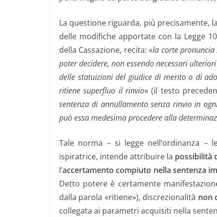
La questione riguarda, più precisamente, la l
delle modifiche apportate con la Legge 10
della Cassazione, recita: «
la corte pronuncia
poter decidere, non essendo necessari ulteriori
delle statuizioni del giudice di merito o di ad
ritiene superfluo il rinvio
» (il testo precede
sentenza di annullamento senza rinvio in ogni a
può essa medesima procedere alla determinazi
Tale norma – si legge nell’ordinanza – l
ispiratrice, intende attribuire la
possibilità
l’
accertamento
compiuto nella sentenza i
Detto potere è certamente manifestazione 
dalla parola «ritiene»), discrezionalità
non 
collegata ai parametri acquisiti nella sente