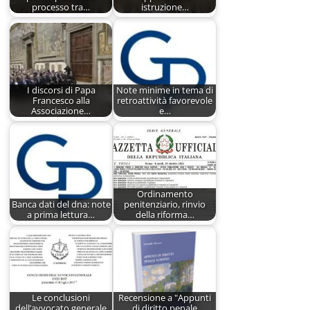
processo tra…
istruzione…
I discorsi di Papa
Note minime in tema di
Francesco alla
retroattività favorevole
Associazione…
e…
Ordinamento
Banca dati del dna: note
penitenziario, rinvio
a prima lettura…
della riforma…
Le conclusioni
Recensione a "Appunti
dell’avvocato generale
di diritto penale