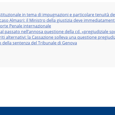
stituzionale in tema di impugnazioni e particolare tenuità de
 caso Almasri: il Ministro della giustizia deve immediatame
Corte Penale internazionale
al passato nell’annosa questione della cd. «pregiudiziale sp
iti alternativi: la Cassazione solleva una questione pregiudiz
vo della sentenza del Tribunale di Genova