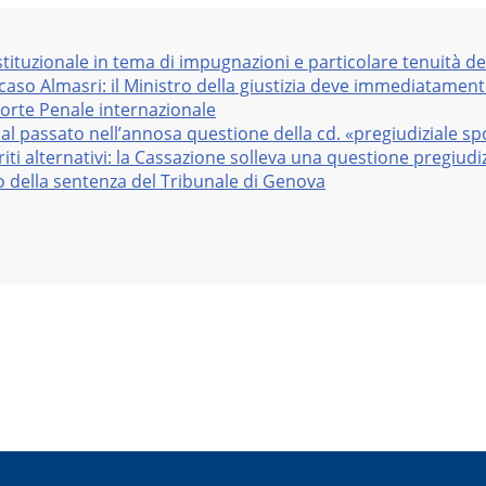
stituzionale in tema di impugnazioni e particolare tenuità de
 caso Almasri: il Ministro della giustizia deve immediatame
Corte Penale internazionale
al passato nell’annosa questione della cd. «pregiudiziale sp
iti alternativi: la Cassazione solleva una questione pregiudiz
vo della sentenza del Tribunale di Genova