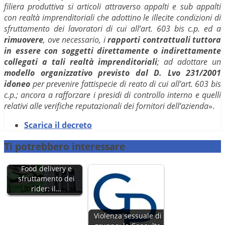
filiera produttiva si articoli attraverso appalti e sub appalti
con realtà imprenditoriali che adottino le illecite condizioni di
sfruttamento dei lavoratori di cui all’art. 603 bis c.p. ed a
rimuovere
, ove necessario, i
rapporti contrattuali tuttora
in essere con soggetti direttamente o indirettamente
collegati a tali realtà imprenditoriali
; ad adottare un
modello organizzativo previsto dal D. Lvo 231/2001
idoneo
per prevenire fattispecie di reato di cui all’art. 603 bis
c.p.; ancora a rafforzare i presidi di controllo interno e quelli
relativi alle verifiche reputazionali dei fornitori dell’azienda
».
Scarica il decreto
Ti potrebbero interessare
Food delivery e
sfruttamento dei
rider: il…
Violenza sessuale di