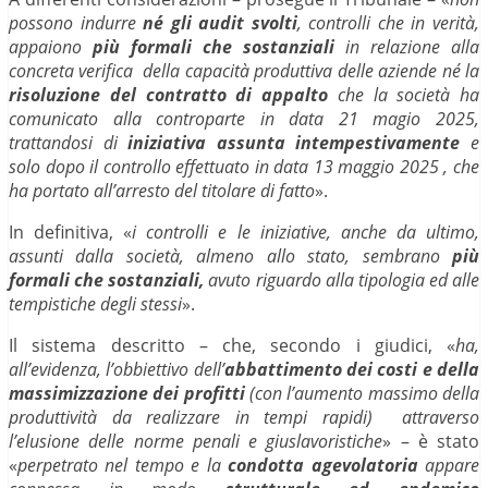
possono indurre
né gli audit svolti
, controlli che in verità,
appaiono
più formali che sostanziali
in relazione alla
concreta verifica della capacità produttiva delle aziende né la
risoluzione del contratto di appalto
che la società ha
comunicato alla controparte in data 21 magio 2025,
trattandosi di
iniziativa assunta intempestivamente
e
solo dopo il controllo effettuato in data 13 maggio 2025 , che
ha portato all’arresto del titolare di fatto
».
In definitiva, «
i controlli e le iniziative, anche da ultimo,
assunti dalla società, almeno allo stato, sembrano
più
formali che sostanziali,
avuto riguardo alla tipologia ed alle
tempistiche degli stessi
».
Il sistema descritto – che, secondo i giudici, «
ha,
all’evidenza, l’obbiettivo dell’
abbattimento dei costi e della
massimizzazione dei profitti
(con l’aumento massimo della
produttività da realizzare in tempi rapidi) attraverso
l’elusione delle norme penali e giuslavoristiche
» – è stato
«
perpetrato nel tempo e la
condotta agevolatoria
appare