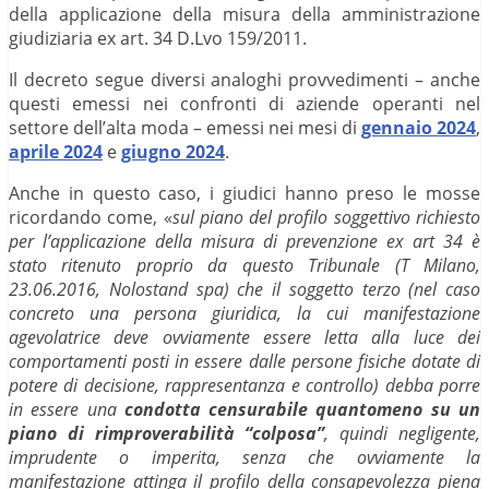
della applicazione della misura della amministrazione
giudiziaria ex art. 34 D.Lvo 159/2011.
Il decreto segue diversi analoghi provvedimenti – anche
questi emessi nei confronti di aziende operanti nel
settore dell’alta moda – emessi nei mesi di
gennaio 2024
,
aprile 2024
e
giugno 2024
.
Anche in questo caso, i giudici hanno preso le mosse
ricordando come, «
sul piano del profilo soggettivo richiesto
per l’applicazione della misura di prevenzione ex art 34 è
stato ritenuto proprio da questo Tribunale (T Milano,
23.06.2016, Nolostand spa) che il soggetto terzo (nel caso
concreto una persona giuridica, la cui manifestazione
agevolatrice deve ovviamente essere letta alla luce dei
comportamenti posti in essere dalle persone fisiche dotate di
potere di decisione, rappresentanza e controllo) debba porre
in essere una
condotta censurabile quantomeno su un
piano di rimproverabilità “colposa”
, quindi negligente,
imprudente o imperita, senza che ovviamente la
manifestazione attinga il profilo della consapevolezza piena