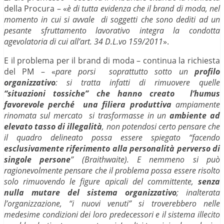
della Procura – «
è di tutta evidenza che il brand di moda, nel
momento in cui si avvale di soggetti che sono dediti ad un
pesante sfruttamento lavorativo integra la condotta
agevolatoria di cui all’art. 34 D.L.vo 159/2011
».
E il problema per il brand di moda – continua la richiesta
del PM – «
pare porsi soprattutto sotto un
profilo
organizzativo
: si tratta infatti di rimuovere quelle
“situazioni tossiche” che hanno creato l’humus
favorevole perché una filiera produttiva
ampiamente
rinomata sul mercato si trasformasse in un
ambiente ad
elevato tasso di illegalità
, non potendosi certo pensare che
il quadro delineato possa essere spiegato “facendo
esclusivamente riferimento alla personalità perverso di
singole persone
” (Braithwaite). E nemmeno si può
ragionevolmente pensare che il problema possa essere risolto
solo rimuovendo le figure apicali del committente,
senza
nulla mutare del sistema organizzativo
; inalterata
l’organizzazione, “i nuovi venuti” si troverebbero nelle
medesime condizioni dei loro predecessori e il sistema illecito