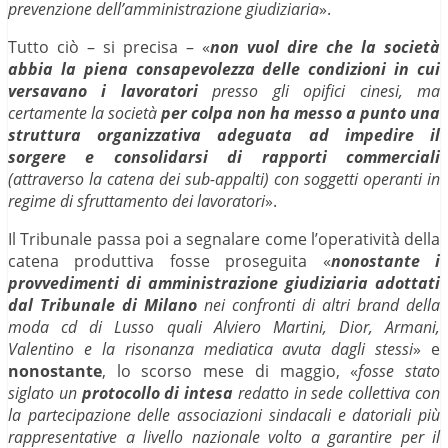
prevenzione dell’amministrazione giudiziaria
».
Tutto ciò – si precisa – «
non vuol dire che la società
abbia la piena consapevolezza delle condizioni in cui
versavano i lavoratori
presso gli opifici cinesi, ma
certamente la società
per colpa non ha messo a punto una
struttura organizzativa adeguata ad impedire il
sorgere e consolidarsi di rapporti commerciali
(attraverso la catena dei sub-appalti) con soggetti operanti in
regime di sfruttamento dei lavoratori
».
Il Tribunale passa poi a segnalare come l’operatività della
catena produttiva fosse proseguita «
nonostante i
provvedimenti di amministrazione giudiziaria adottati
dal Tribunale di Milano
nei confronti di altri brand della
moda cd di Lusso quali Alviero Martini, Dior, Armani,
Valentino e la risonanza mediatica avuta dagli stessi
» e
nonostante
, lo scorso mese di maggio, «
fosse stato
siglato un
protocollo di intesa
redatto in sede collettiva con
la partecipazione delle associazioni sindacali e datoriali più
rappresentative a livello nazionale volto a garantire per il