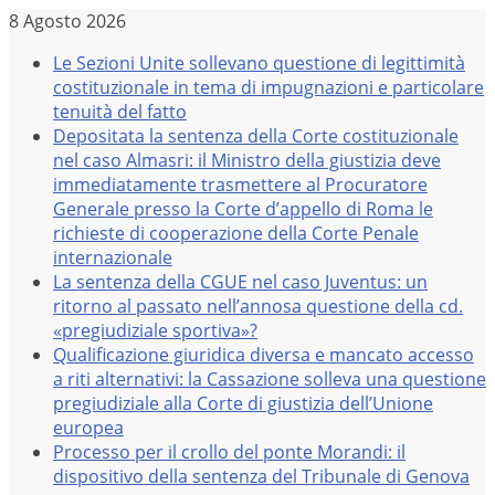
Salta
8 Agosto 2026
al
Le Sezioni Unite sollevano questione di legittimità
contenuto
costituzionale in tema di impugnazioni e particolare
tenuità del fatto
Depositata la sentenza della Corte costituzionale
nel caso Almasri: il Ministro della giustizia deve
immediatamente trasmettere al Procuratore
Generale presso la Corte d’appello di Roma le
richieste di cooperazione della Corte Penale
internazionale
La sentenza della CGUE nel caso Juventus: un
ritorno al passato nell’annosa questione della cd.
«pregiudiziale sportiva»?
Qualificazione giuridica diversa e mancato accesso
a riti alternativi: la Cassazione solleva una questione
pregiudiziale alla Corte di giustizia dell’Unione
europea
Processo per il crollo del ponte Morandi: il
dispositivo della sentenza del Tribunale di Genova