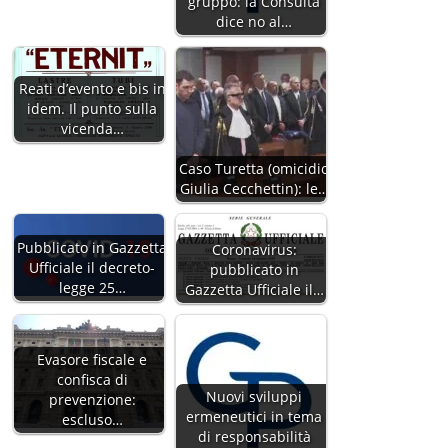
gruppo: la Consulta
dice no al…
Reati d’evento e bis in
idem. Il punto sulla
vicenda…
Caso Turetta (omicidio
Giulia Cecchettin): le…
Pubblicato in Gazzetta
Coronavirus:
Ufficiale il decreto-
pubblicato in
legge 25…
Gazzetta Ufficiale il…
Evasore fiscale e
confisca di
Nuovi sviluppi
prevenzione:
ermeneutici in tema
escluso…
di responsabilità