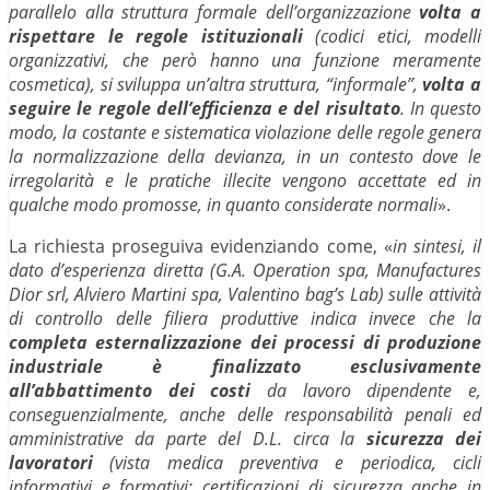
parallelo alla struttura formale dell’organizzazione
volta a
rispettare le regole istituzionali
(codici etici, modelli
organizzativi, che però hanno una funzione meramente
cosmetica), si sviluppa un’altra struttura, “informale”,
volta a
seguire le regole dell’efficienza e del risultato
. In questo
modo, la costante e sistematica violazione delle regole genera
la normalizzazione della devianza, in un contesto dove le
irregolarità e le pratiche illecite vengono accettate ed in
qualche modo promosse, in quanto considerate normali
».
La richiesta proseguiva evidenziando come, «
in sintesi, il
dato d’esperienza diretta (G.A. Operation spa, Manufactures
Dior srl, Alviero Martini spa, Valentino bag’s Lab) sulle attività
di controllo delle filiera produttive indica invece che la
completa esternalizzazione dei processi di produzione
industriale è finalizzato esclusivamente
all’abbattimento dei costi
da lavoro dipendente e,
conseguenzialmente, anche delle responsabilità penali ed
amministrative da parte del D.L. circa la
sicurezza dei
lavoratori
(vista medica preventiva e periodica, cicli
informativi e formativi; certificazioni di sicurezza anche in