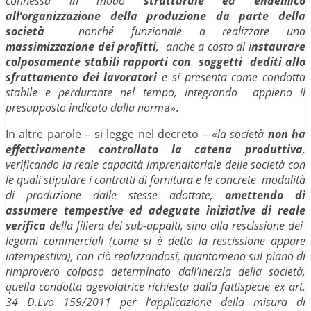
connessa in modo
strutturale ed endemico
all’organizzazione della produzione da parte della
società
nonché funzionale a realizzare una
massimizzazione dei profitti
, anche a costo di i
nstaurare
colposamente stabili rapporti con soggetti dediti allo
sfruttamento dei lavoratori
e si presenta come condotta
stabile e perdurante nel tempo, integrando appieno il
presupposto indicato dalla norm
a».
In altre parole – si legge nel decreto – «
la società
non ha
effettivamente controllato la catena produttiva
,
verificando la reale capacità imprenditoriale delle società con
le quali stipulare i contratti di fornitura e le concrete modalità
di produzione dalle stesse adottate,
omettendo di
assumere tempestive ed adeguate iniziative di reale
verifica
della filiera dei sub-appalti, sino alla rescissione dei
legami commerciali (come si è detto la rescissione appare
intempestiva), con ciò realizzandosi, quantomeno sul piano di
rimprovero colposo determinato dall’inerzia della società,
quella condotta agevolatrice richiesta dalla fattispecie ex art.
34 D.Lvo 159/2011 per l’applicazione della misura di