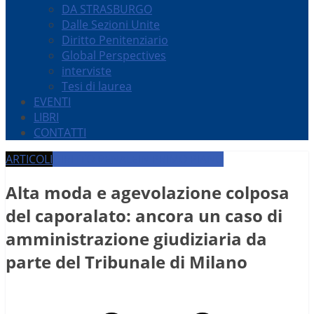
DA STRASBURGO
Dalle Sezioni Unite
Diritto Penitenziario
Global Perspectives
interviste
Tesi di laurea
EVENTI
LIBRI
CONTATTI
ARTICOLI
DIRITTO PENALE
IN PRIMO PIANO
Alta moda e agevolazione colposa
del caporalato: ancora un caso di
amministrazione giudiziaria da
parte del Tribunale di Milano