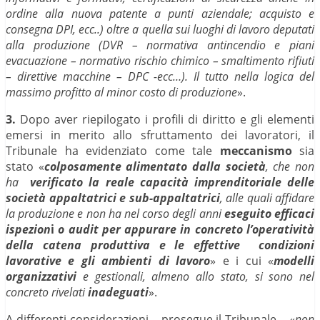
ordine alla nuova patente a punti aziendale; acquisto e
consegna DPI, ecc..) oltre a quella sui luoghi di lavoro deputati
alla produzione (DVR – normativa antincendio e piani
evacuazione – normativo rischio chimico – smaltimento rifiuti
– direttive macchine – DPC -ecc…). Il tutto nella logica del
massimo profitto al minor costo di produzione
».
3.
Dopo aver riepilogato i profili di diritto e gli elementi
emersi in merito allo sfruttamento dei lavoratori, il
Tribunale ha evidenziato come tale
meccanismo
sia
stato «
colposamente alimentato dalla società
, che non
ha
verificato la reale capacità imprenditoriale delle
società appaltatrici e sub-appaltatrici
, alle quali affidare
la produzione e non ha nel corso degli anni
eseguito efficaci
ispezion
i
o audit per appurare in concreto l’operatività
della catena produttiva e le effettive condizioni
lavorative e gli ambienti di lavoro
» e i cui «
modelli
organizzativi
e gestionali, almeno allo stato, si sono nel
concreto rivelati
inadeguati
».
A differenti considerazioni – prosegue il Tribunale – «
non