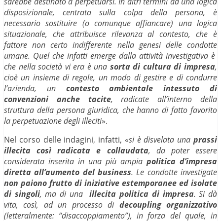
sarebbe destinato a perpetuarsi. In altri termini ad una logica
disposizionale, centrata sulla colpa della persona, è
necessario sostituire (o comunque affiancare) una logica
situazionale, che attribuisce rilevanza al contesto, che è
fattore non certo indifferente nella genesi delle condotte
umane. Quel che infatti emerge dalla attività investigativa è
che nella società vi era è una
sorta di cultura di impresa
,
cioè un insieme di regole, un modo di gestire e di condurre
l’azienda, un
contesto ambientale intessuto di
convenzioni anche tacite
, radicate all’interno della
struttura della persona giuridica, che hanno di fatto favorito
la perpetuazione degli illeciti
».
Nel corso delle indagini, infatti, «
si è disvelata una
prassi
illecita così radicata e collaudata
, da poter essere
considerata inserita in una più ampia
politica d’impresa
diretta all’aumento del business
. Le condotte investigate
non paiono frutto di iniziative estemporanee ed isolate
di singoli
, ma di una
illecita politica di impresa
. Si dà
vita, così, ad un processo di
decoupling organizzativo
(letteralmente: “disaccoppiamento”), in forza del quale, in