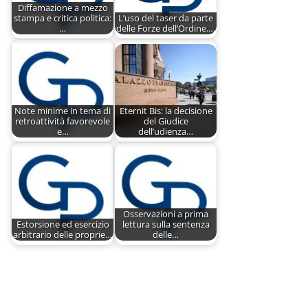
Diffamazione a mezzo
stampa e critica politica:
L’uso del taser da parte
…
delle Forze dell’Ordine.…
Note minime in tema di
Eternit Bis: la decisione
retroattività favorevole
del Giudice
e…
dell’udienza…
Osservazioni a prima
Estorsione ed esercizio
lettura sulla sentenza
arbitrario delle proprie…
delle…