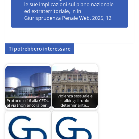
le sue implicazioni sul piano nazionale
ed extraterritoriale, in in
Giurisprudenza Penale Web, 2025, 12
Ti potrebbero interessare
Violenza sessuale e
Protocollo 16 alla CEDU:
stalking: il ruolo
al via (non ancora per…
determinante…