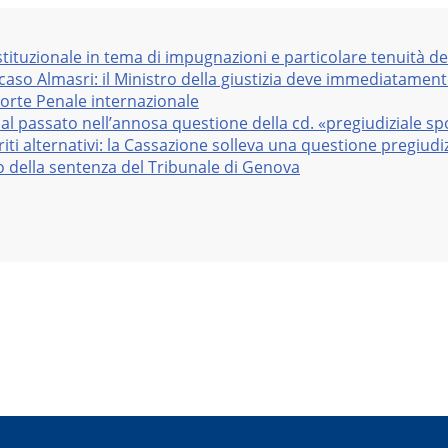
stituzionale in tema di impugnazioni e particolare tenuità de
 caso Almasri: il Ministro della giustizia deve immediatame
Corte Penale internazionale
al passato nell’annosa questione della cd. «pregiudiziale sp
iti alternativi: la Cassazione solleva una questione pregiudiz
vo della sentenza del Tribunale di Genova