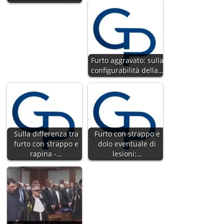
Furto aggravato: sulla
configurabilità della…
Sulla differenza tra
Furto con strappo e
furto con strappo e
dolo eventuale di
rapina -…
lesioni:…