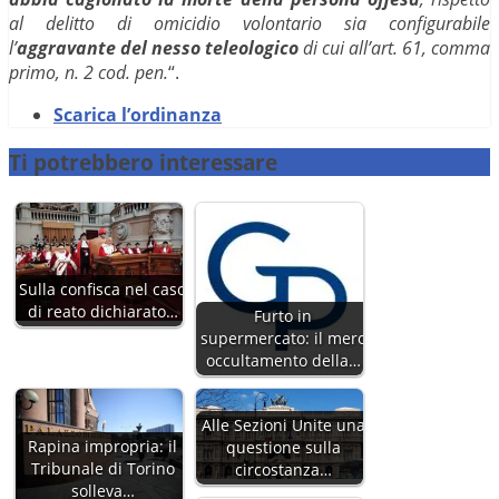
al delitto di omicidio volontario sia configurabile
l’
aggravante del nesso teleologico
di cui all’art. 61, comma
primo, n. 2 cod. pen.
“.
Scarica l’ordinanza
Ti potrebbero interessare
Sulla confisca nel caso
di reato dichiarato…
Furto in
supermercato: il mero
occultamento della…
Alle Sezioni Unite una
Rapina impropria: il
questione sulla
Tribunale di Torino
circostanza…
solleva…