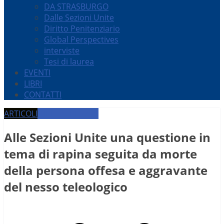
DA STRASBURGO
Dalle Sezioni Unite
Diritto Penitenziario
Global Perspectives
interviste
Tesi di laurea
EVENTI
LIBRI
CONTATTI
ARTICOLI
DIRITTO PENALE
Alle Sezioni Unite una questione in
tema di rapina seguita da morte
della persona offesa e aggravante
del nesso teleologico