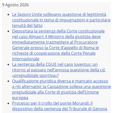
Salta
9 Agosto 2026
al
Le Sezioni Unite sollevano questione di legittimità
contenuto
costituzionale in tema di impugnazioni e particolare
tenuità del fatto
Depositata la sentenza della Corte costituzionale
nel caso Almasri: il Ministro della giustizia deve
immediatamente trasmettere al Procuratore
Generale presso la Corte d’appello di Roma le
richieste di cooperazione della Corte Penale
internazionale
La sentenza della CGUE nel caso Juventus: un
ritorno al passato nell’annosa questione della cd.
«pregiudiziale sportiva»?
Qualificazione giuridica diversa e mancato accesso
a riti alternativi: la Cassazione solleva una questione
pregiudiziale alla Corte di giustizia dell’Unione
europea
Processo per il crollo del ponte Morandi: il
dispositivo della sentenza del Tribunale di Genova