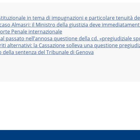
stituzionale in tema di impugnazioni e particolare tenuità de
 caso Almasri: il Ministro della giustizia deve immediatame
Corte Penale internazionale
al passato nell’annosa questione della cd. «pregiudiziale sp
iti alternativi: la Cassazione solleva una questione pregiudiz
vo della sentenza del Tribunale di Genova