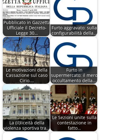
Pubblicato in Gazzetta
Ufficiale il Decreto-
Furto aggravato: sulla
Legge 30…
configurabilità della…
Le motivazioni della
Furto in
Cassazione sul caso
supermercato: il mero
Cirio.…
occultamento della…
Le Sezioni unite sulla
La (il)liceità della
contestazione in
violenza sportiva tra…
fatto…