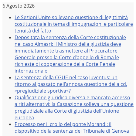
Salta
6 Agosto 2026
al
Le Sezioni Unite sollevano questione di legittimità
contenuto
costituzionale in tema di impugnazioni e particolare
tenuità del fatto
Depositata la sentenza della Corte costituzionale
nel caso Almasri: il Ministro della giustizia deve
immediatamente trasmettere al Procuratore
Generale presso la Corte d’appello di Roma le
richieste di cooperazione della Corte Penale
internazionale
La sentenza della CGUE nel caso Juventus: un
ritorno al passato nell’annosa questione della cd.
«pregiudiziale sportiva»?
Qualificazione giuridica diversa e mancato accesso
a riti alternativi: la Cassazione solleva una questione
pregiudiziale alla Corte di giustizia dell’Unione
europea
Processo per il crollo del ponte Morandi: il
dispositivo della sentenza del Tribunale di Genova