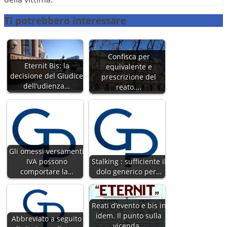
Ti potrebbero interessare
Confisca per
Eternit Bis: la
equivalente e
decisione del Giudice
prescrizione del
dell’udienza…
reato.…
Gli omessi versamenti
IVA possono
Stalking : sufficiente il
comportare la…
dolo generico per…
Reati d’evento e bis in
idem. Il punto sulla
Abbreviato a seguito
vicenda…