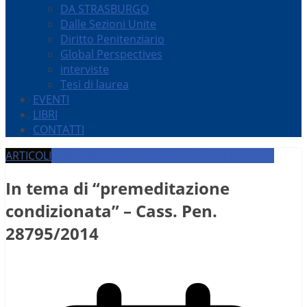
DA STRASBURGO
Dalle Sezioni Unite
Diritto Penitenziario
Global Perspectives
interviste
Tesi di laurea
EVENTI
LIBRI
CONTATTI
ARTICOLI
CONTRIBUTI
DIRITTO PENALE
Parte generale
In tema di “premeditazione
condizionata” – Cass. Pen.
28795/2014