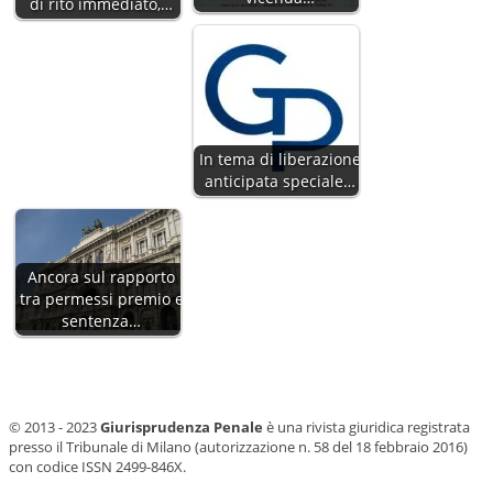
di rito immediato,…
In tema di liberazione
anticipata speciale…
Ancora sul rapporto
tra permessi premio e
sentenza…
© 2013 - 2023
Giurisprudenza Penale
è una rivista giuridica registrata
presso il Tribunale di Milano (autorizzazione n. 58 del 18 febbraio 2016)
con codice ISSN 2499-846X.