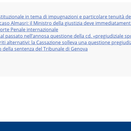
stituzionale in tema di impugnazioni e particolare tenuità de
 caso Almasri: il Ministro della giustizia deve immediatame
Corte Penale internazionale
al passato nell’annosa questione della cd. «pregiudiziale sp
iti alternativi: la Cassazione solleva una questione pregiudiz
vo della sentenza del Tribunale di Genova