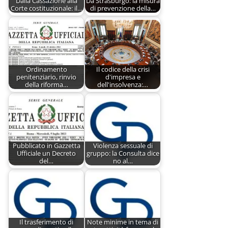
Dalla Cassazione alla
Da Strasburgo: la misura
Corte costituzionale: il…
di prevenzione della…
Ordinamento
Il codice della crisi
penitenziario, rinvio
d'impresa e
della riforma…
dell'insolvenza:…
Pubblicato in Gazzetta
Violenza sessuale di
Ufficiale un Decreto
gruppo: la Consulta dice
del…
no al…
Il trasferimento di
Note minime in tema di