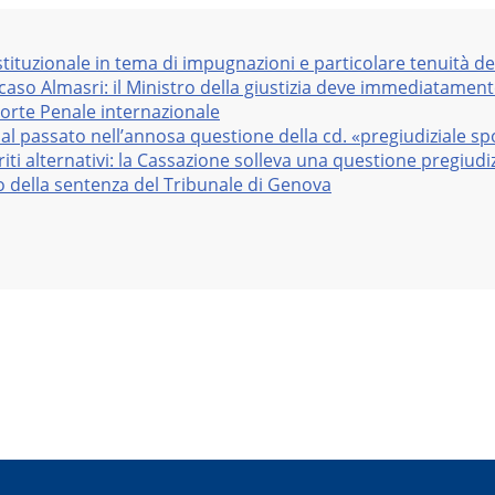
stituzionale in tema di impugnazioni e particolare tenuità de
 caso Almasri: il Ministro della giustizia deve immediatame
Corte Penale internazionale
al passato nell’annosa questione della cd. «pregiudiziale sp
iti alternativi: la Cassazione solleva una questione pregiudiz
vo della sentenza del Tribunale di Genova