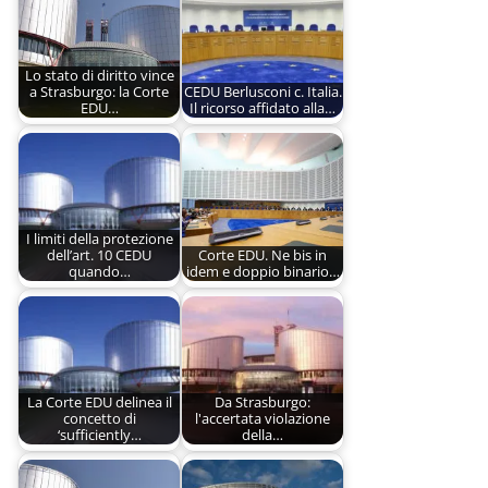
Lo stato di diritto vince
a Strasburgo: la Corte
CEDU Berlusconi c. Italia.
EDU…
Il ricorso affidato alla…
I limiti della protezione
dell’art. 10 CEDU
Corte EDU. Ne bis in
quando…
idem e doppio binario…
La Corte EDU delinea il
Da Strasburgo:
concetto di
l'accertata violazione
‘sufficiently…
della…