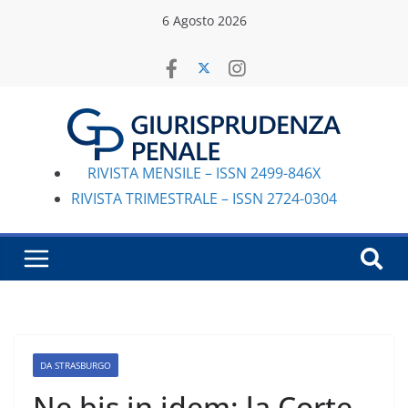
Salta
6 Agosto 2026
al
contenuto
RIVISTA MENSILE – ISSN 2499-846X
RIVISTA TRIMESTRALE – ISSN 2724-0304
DA STRASBURGO
Ne bis in idem: la Corte