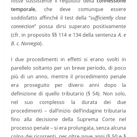
fosse sussistente il requisito della
connessione
temporale
, che deve comunque essere
soddisfatto affinché il test della “
sufficiently close
connection
” possa dirsi superato positivamente
(cfr. in proposito §§ 114 e 134 della sentenza
A. e
B. c. Norvegia
).
I due procedimenti in effetti si erano svolti in
parellelo soltanto per un breve periodo, di poco
più di un anno, mentre il procedimento penale
era proseguito per diversi anni dopo la
definizione di quello tributario (§ 54). Non solo,
nel suo complesso la durata dei due
procedimenti – dall’inizio dell’indagine tributaria
fino alla decisione della Suprema Corte nel
processo penale – si era prolungata, senza alcuna
colpa dei ricorrenti, per oltre nove anni (§ 50 e §