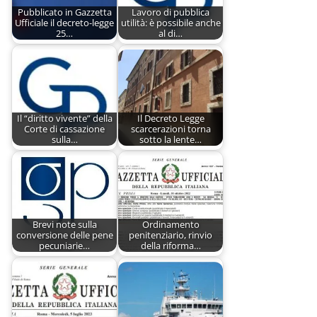
Pubblicato in Gazzetta
Lavoro di pubblica
Ufficiale il decreto-legge
utilità: è possibile anche
25…
al di…
Il “diritto vivente” della
Il Decreto Legge
Corte di cassazione
scarcerazioni torna
sulla…
sotto la lente…
Brevi note sulla
Ordinamento
conversione delle pene
penitenziario, rinvio
pecuniarie…
della riforma…