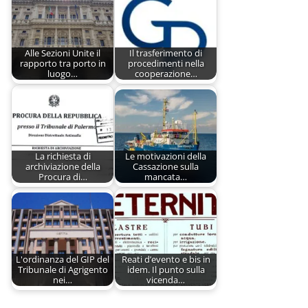
Alle Sezioni Unite il
Il trasferimento di
rapporto tra porto in
procedimenti nella
luogo…
cooperazione…
La richiesta di
Le motivazioni della
archiviazione della
Cassazione sulla
Procura di…
mancata…
L'ordinanza del GIP del
Reati d’evento e bis in
Tribunale di Agrigento
idem. Il punto sulla
nei…
vicenda…