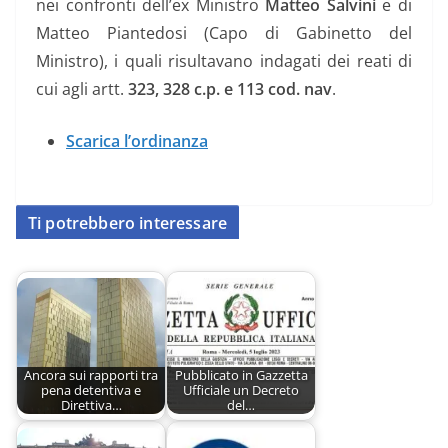
nei confronti dell’ex Ministro
Matteo Salvini
e di
Matteo Piantedosi (Capo di Gabinetto del
Ministro), i quali risultavano indagati dei reati di
cui agli artt.
323, 328 c.p. e 113 cod. nav
.
Scarica l’ordinanza
Ti potrebbero interessare
Ancora sui rapporti tra
Pubblicato in Gazzetta
pena detentiva e
Ufficiale un Decreto
Direttiva…
del…