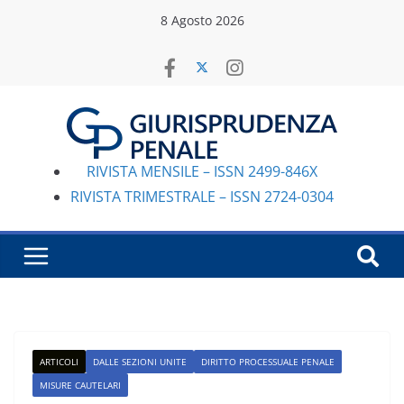
Salta
8 Agosto 2026
al
contenuto
RIVISTA MENSILE – ISSN 2499-846X
RIVISTA TRIMESTRALE – ISSN 2724-0304
ARTICOLI
DALLE SEZIONI UNITE
DIRITTO PROCESSUALE PENALE
MISURE CAUTELARI