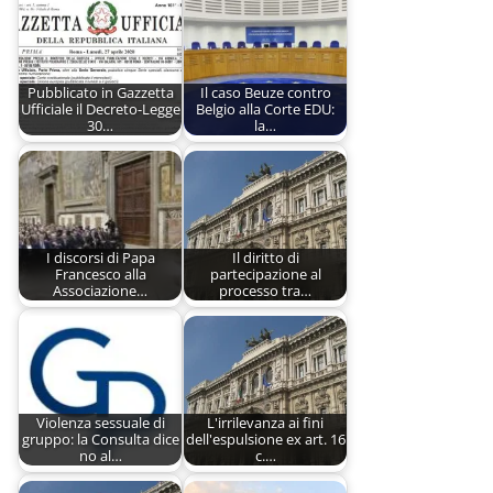
Pubblicato in Gazzetta
Il caso Beuze contro
Ufficiale il Decreto-Legge
Belgio alla Corte EDU:
30…
la…
I discorsi di Papa
Il diritto di
Francesco alla
partecipazione al
Associazione…
processo tra…
Violenza sessuale di
L'irrilevanza ai fini
gruppo: la Consulta dice
dell'espulsione ex art. 16
no al…
c.…