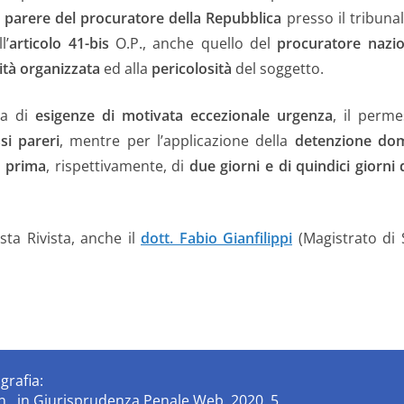
l
parere del procuratore della Repubblica
presso il tribuna
l’
articolo 41-bis
O.P., anche quello del
procuratore nazio
lità organizzata
ed alla
pericolosità
del soggetto.
za di
esigenze di motivata eccezionale urgenza
, il perm
si pareri
, mentre per l’applicazione della
detenzione domi
 prima
, rispettivamente, di
due giorni e di quindici giorni 
ta Rivista, anche il
dott. Fabio Gianfilippi
(Magistrato di 
grafia:
Pen., in Giurisprudenza Penale Web, 2020, 5