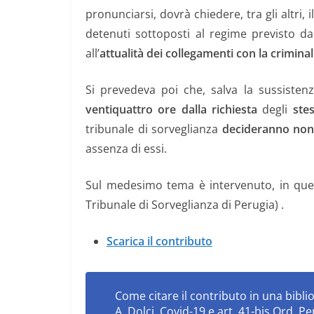
pronunciarsi, dovrà chiedere, tra gli altri, i
detenuti sottoposti al regime previsto dal
all’
attualità dei collegamenti con la crimina
Si prevedeva poi che, salva la sussisten
ventiquattro ore dalla richiesta
degli
stes
tribunale di sorveglianza
decideranno non
assenza di essi.
Sul medesimo tema è intervenuto, in ques
Tribunale di Sorveglianza di Perugia) .
Scarica il contributo
Come citare il contributo in una biblio
A. Dolci, Covid-19 e art. 41-bis Ord. 