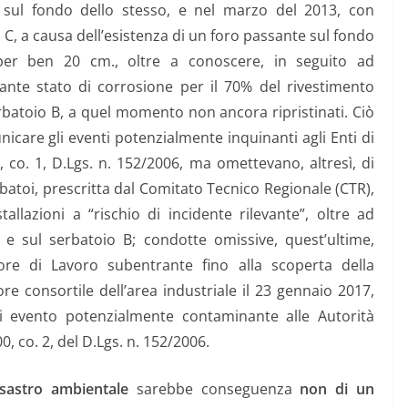
i sul fondo dello stesso, e nel marzo del 2013, con
 C, a causa dell’esistenza di un foro passante sul fondo
 per ben 20 cm., oltre a conoscere, in seguito ad
ante stato di corrosione per il 70% del rivestimento
erbatoio B, a quel momento non ancora ripristinati. Ciò
are gli eventi potenzialmente inquinanti agli Enti di
2, co. 1, D.Lgs. n. 152/2006, ma omettevano, altresì, di
batoi, prescritta dal Comitato Tecnico Regionale (CTR),
tallazioni a “rischio di incidente rilevante”, oltre ad
 e sul serbatoio B; condotte omissive, quest’ultime,
re di Lavoro subentrante fino alla scoperta della
re consortile dell’area industriale il 23 gennaio 2017,
di evento potenzialmente contaminante alle Autorità
00, co. 2, del D.Lgs. n. 152/2006.
isastro ambientale
sarebbe conseguenza
non di un