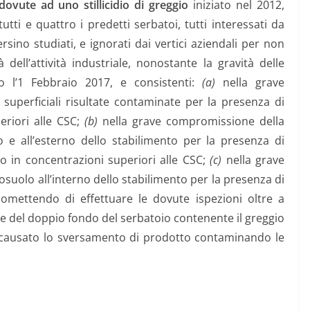
dovute ad uno stillicidio di greggio
iniziato nel 2012,
tti e quattro i predetti serbatoi, tutti interessati da
rsino studiati, e ignorati dai vertici aziendali per non
 dell’attività industriale, nonostante la gravità delle
o l’1 Febbraio 2017, e consistenti:
(a)
nella grave
superficiali risultate contaminate per la presenza di
riori alle CSC;
(b)
nella grave compromissione della
o e all’esterno dello stabilimento per la presenza di
o in concentrazioni superiori alle CSC;
(c)
nella grave
suolo all’interno dello stabilimento per la presenza di
o omettendo di effettuare le dovute ispezioni oltre a
one del doppio fondo del serbatoio contenente il greggio
a causato lo sversamento di prodotto contaminando le