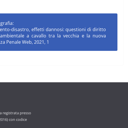
grafia:
to-disastro, effetti dannosi: questioni di diritto
ambientale a cavallo tra la vecchia e la nuova
enza Penale Web, 2021, 1
ca registrata presso
 2016) con codice