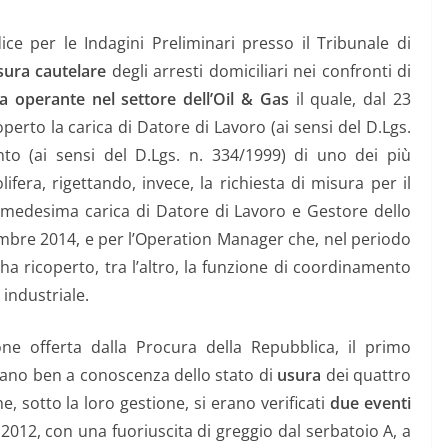
ce per le Indagini Preliminari presso il Tribunale di
sura cautelare
degli arresti domiciliari nei confronti di
na operante nel settore dell’Oil & Gas
il quale, dal 23
erto la carica di Datore di Lavoro (ai sensi del D.Lgs.
nto (ai sensi del D.Lgs. n. 334/1999) di uno dei più
olifera, rigettando, invece, la richiesta di misura per il
 medesima carica di Datore di Lavoro e Gestore dello
embre 2014, e per l’Operation Manager che, nel periodo
ha ricoperto, tra l’altro, la funzione di coordinamento
 industriale.
ne offerta dalla Procura della Repubblica, il primo
ano ben a conoscenza dello stato di
usura
dei quattro
e, sotto la loro gestione, si erano verificati
due eventi
 2012, con una fuoriuscita di greggio dal serbatoio A, a