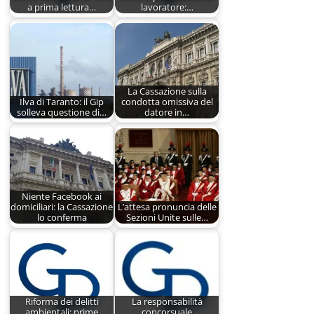
a prima lettura…
lavoratore:…
La Cassazione sulla
Ilva di Taranto: il Gip
condotta omissiva del
solleva questione di…
datore in…
Niente Facebook ai
domiciliari: la Cassazione
L’attesa pronuncia delle
lo conferma
Sezioni Unite sulle…
Riforma dei delitti
La responsabilità
ambientali: prime
concorsuale