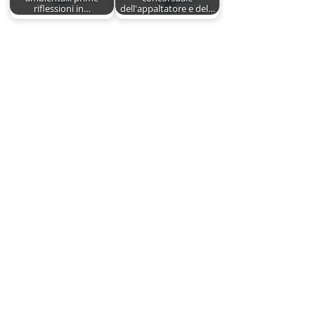
riflessioni in…
dell'appaltatore e del…