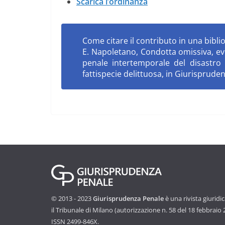
Scarica l’ordinanza
Come citare il contributo in una biblio
E. Napoletano, Condotta omissiva, even
penale intertemporale del disastro 
fattispecie delittuosa, in Giurisprud
© 2013 - 2023
Giurisprudenza Penale
è una rivista giuridi
il Tribunale di Milano (autorizzazione n. 58 del 18 febbraio
ISSN 2499-846X.