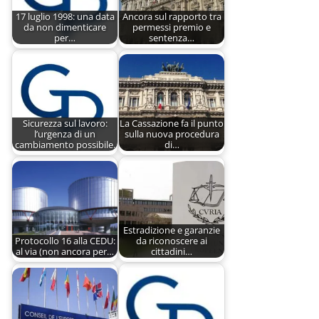
17 luglio 1998: una data
Ancora sul rapporto tra
da non dimenticare
permessi premio e
per…
sentenza…
Sicurezza sul lavoro:
La Cassazione fa il punto
l’urgenza di un
sulla nuova procedura
cambiamento possibile.
di…
Estradizione e garanzie
Protocollo 16 alla CEDU:
da riconoscere ai
al via (non ancora per…
cittadini…