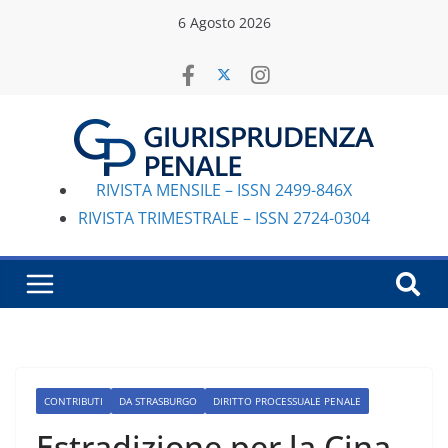
Salta
6 Agosto 2026
al
contenuto
RIVISTA MENSILE – ISSN 2499-846X
RIVISTA TRIMESTRALE – ISSN 2724-0304
CONTRIBUTI
DA STRASBURGO
DIRITTO PROCESSUALE PENALE
Estradizione per la Cina.