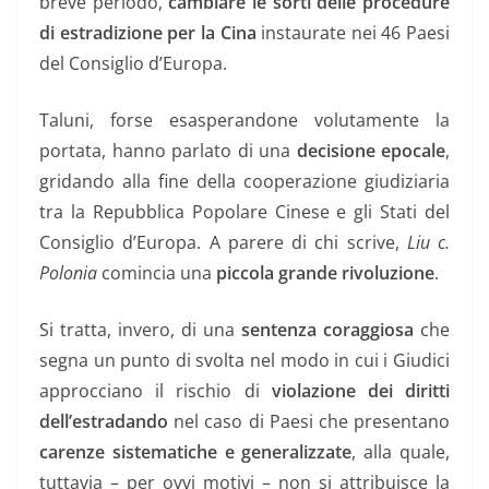
breve periodo,
cambiare le sorti delle procedure
di estradizione per la Cina
instaurate nei 46 Paesi
del Consiglio d’Europa.
Taluni, forse esasperandone volutamente la
portata, hanno parlato di una
decisione epocale
,
gridando alla fine della cooperazione giudiziaria
tra la Repubblica Popolare Cinese e gli Stati del
Consiglio d’Europa. A parere di chi scrive,
Liu c.
Polonia
comincia una
piccola grande rivoluzione
.
Si tratta, invero, di una
sentenza coraggiosa
che
segna un punto di svolta nel modo in cui i Giudici
approcciano il rischio di
violazione dei diritti
dell’estradando
nel caso di Paesi che presentano
carenze sistematiche e generalizzate
, alla quale,
tuttavia – per ovvi motivi – non si attribuisce la