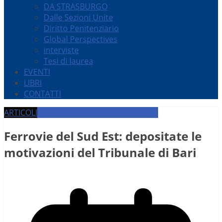
DA STRASBURGO
Dalle Sezioni Unite
Diritto Penitenziario
Global Perspectives
interviste
Tesi di laurea
EVENTI
LIBRI
CONTATTI
ARTICOLI
DIRITTO PENALE
IN PRIMO PIANO
Ferrovie del Sud Est: depositate le
motivazioni del Tribunale di Bari