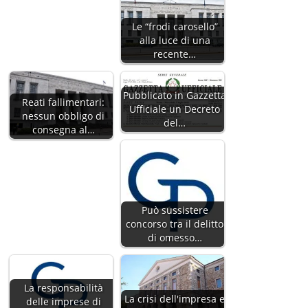
Le “frodi carosello”
alla luce di una
recente…
Pubblicato in Gazzetta
Reati fallimentari:
Ufficiale un Decreto
nessun obbligo di
del…
consegna al…
Può sussistere
concorso tra il delitto
di omesso…
La responsabilità
La crisi dell'impresa e
delle imprese di