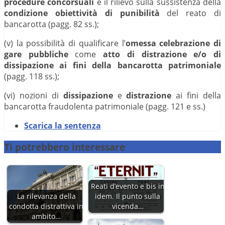
procedure concorsuali
e il rilievo sulla sussistenza della
condizione obiettività di punibilità
del reato di
bancarotta (pagg. 82 ss.);
(v) la possibilità di qualificare l’
omessa celebrazione di
gare pubbliche
come
atto di distrazione e/o di
dissipazione ai fini della bancarotta patrimoniale
(pagg. 118 ss.);
(vi) nozioni di
dissipazione
e
distrazione
ai fini della
bancarotta fraudolenta patrimoniale (pagg. 121 e ss.)
Scarica la sentenza
Ti potrebbero interessare
Reati d’evento e bis in
La rilevanza della
idem. Il punto sulla
condotta distrattiva in
vicenda…
ambito…