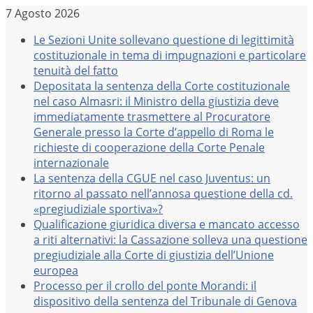
Salta
7 Agosto 2026
al
Le Sezioni Unite sollevano questione di legittimità
contenuto
costituzionale in tema di impugnazioni e particolare
tenuità del fatto
Depositata la sentenza della Corte costituzionale
nel caso Almasri: il Ministro della giustizia deve
immediatamente trasmettere al Procuratore
Generale presso la Corte d’appello di Roma le
richieste di cooperazione della Corte Penale
internazionale
La sentenza della CGUE nel caso Juventus: un
ritorno al passato nell’annosa questione della cd.
«pregiudiziale sportiva»?
Qualificazione giuridica diversa e mancato accesso
a riti alternativi: la Cassazione solleva una questione
pregiudiziale alla Corte di giustizia dell’Unione
europea
Processo per il crollo del ponte Morandi: il
dispositivo della sentenza del Tribunale di Genova