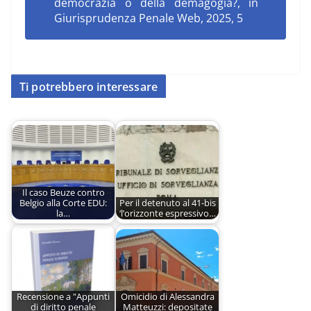
democrazia o della demagogia?, in
Giurisprudenza Penale Web, 2025, 5
Ti potrebbero interessare
Il caso Beuze contro
Belgio alla Corte EDU:
Per il detenuto al 41-bis
la…
‘l’orizzonte espressivo…
Recensione a "Appunti
Omicidio di Alessandra
di diritto penale
Matteuzzi: depositate