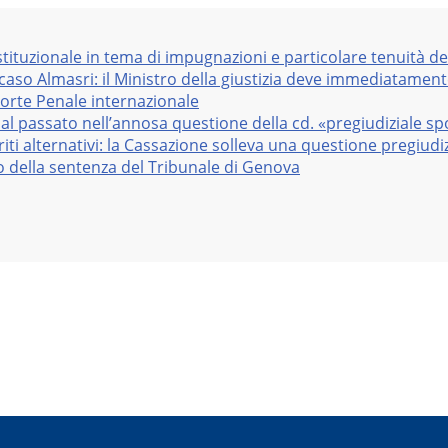
stituzionale in tema di impugnazioni e particolare tenuità de
 caso Almasri: il Ministro della giustizia deve immediatame
Corte Penale internazionale
al passato nell’annosa questione della cd. «pregiudiziale sp
iti alternativi: la Cassazione solleva una questione pregiudiz
vo della sentenza del Tribunale di Genova