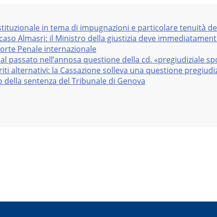
stituzionale in tema di impugnazioni e particolare tenuità de
 caso Almasri: il Ministro della giustizia deve immediatame
Corte Penale internazionale
al passato nell’annosa questione della cd. «pregiudiziale sp
iti alternativi: la Cassazione solleva una questione pregiudiz
vo della sentenza del Tribunale di Genova