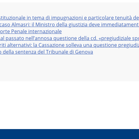
stituzionale in tema di impugnazioni e particolare tenuità de
 caso Almasri: il Ministro della giustizia deve immediatame
Corte Penale internazionale
al passato nell’annosa questione della cd. «pregiudiziale sp
iti alternativi: la Cassazione solleva una questione pregiudiz
vo della sentenza del Tribunale di Genova