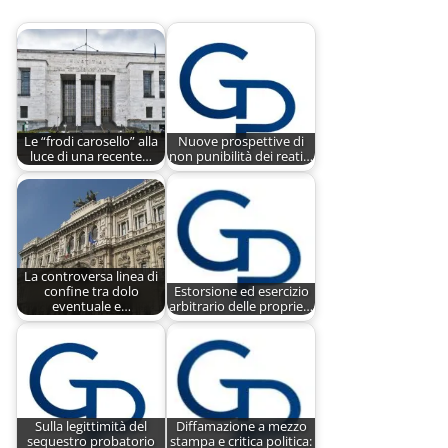
Le “frodi carosello” alla
Nuove prospettive di
luce di una recente…
non punibilità dei reati…
La controversa linea di
confine tra dolo
Estorsione ed esercizio
eventuale e…
arbitrario delle proprie…
Sulla legittimità del
Diffamazione a mezzo
sequestro probatorio
stampa e critica politica: