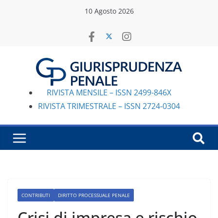
Salta
10 Agosto 2026
al
contenuto
RIVISTA MENSILE – ISSN 2499-846X
RIVISTA TRIMESTRALE – ISSN 2724-0304
CONTRIBUTI
DIRITTO PROCESSUALE PENALE
Crisi di impresa e rischio