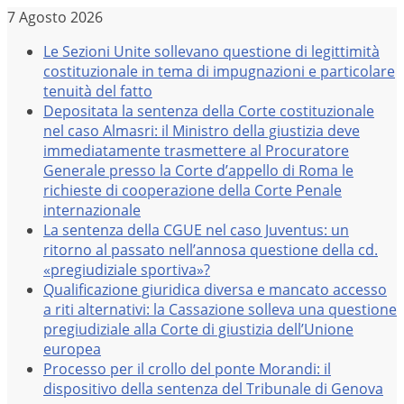
Salta
7 Agosto 2026
al
Le Sezioni Unite sollevano questione di legittimità
contenuto
costituzionale in tema di impugnazioni e particolare
tenuità del fatto
Depositata la sentenza della Corte costituzionale
nel caso Almasri: il Ministro della giustizia deve
immediatamente trasmettere al Procuratore
Generale presso la Corte d’appello di Roma le
richieste di cooperazione della Corte Penale
internazionale
La sentenza della CGUE nel caso Juventus: un
ritorno al passato nell’annosa questione della cd.
«pregiudiziale sportiva»?
Qualificazione giuridica diversa e mancato accesso
a riti alternativi: la Cassazione solleva una questione
pregiudiziale alla Corte di giustizia dell’Unione
europea
Processo per il crollo del ponte Morandi: il
dispositivo della sentenza del Tribunale di Genova