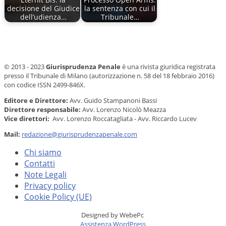
decisione del Giudice
la sentenza con cui il
dell’udienza…
Tribunale…
© 2013 - 2023
Giurisprudenza Penale
è una rivista giuridica registrata
presso il Tribunale di Milano (autorizzazione n. 58 del 18 febbraio 2016)
con codice ISSN 2499-846X.
Editore e Direttore:
Avv. Guido Stampanoni Bassi
Direttore responsabile:
Avv. Lorenzo Nicolò Meazza
Vice direttori:
Avv. Lorenzo Roccatagliata - Avv. Riccardo Lucev
Mail:
redazione@giurisprudenzapenale.com
Chi siamo
Contatti
Note Legali
Privacy policy
Cookie Policy (UE)
Designed by WebePc
Assistenza WordPress