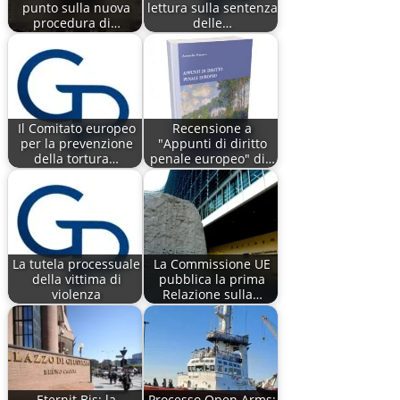
punto sulla nuova
lettura sulla sentenza
procedura di…
delle…
Il Comitato europeo
Recensione a
per la prevenzione
"Appunti di diritto
della tortura…
penale europeo" di…
La tutela processuale
La Commissione UE
della vittima di
pubblica la prima
violenza
Relazione sulla…
Eternit Bis: la
Processo Open Arms: