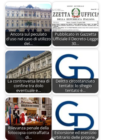
Ancora sul peculato
Pubblicato in Gazzetta
d'uso nel caso di utilizzo
Ufficiale il Decreto-Legge
del…
30…
La controversa linea di
Delitto circostanziato
confine tra dolo
tentato: lo sfregio
eventuale e…
tentato è…
Rilevanza penale della
fotocopia contraffatta
Estorsione ed esercizio
di…
arbitrario delle proprie…