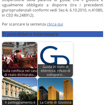
ugualmente obbligato a disporre (tra i precedenti
giurisprudenziali conformi vedi Sez.4, 6.10.2010, n.41080,
in CED Rv.248912).
Per scaricare la sentenza
clicca qui
Ti potrebbero interessare
Guida in stato di
Sulla confisca nel caso
ebbrezza: rifiuto di
di reato dichiarato…
sottoporsi…
Il patteggiamento è
La Corte di Giustizia