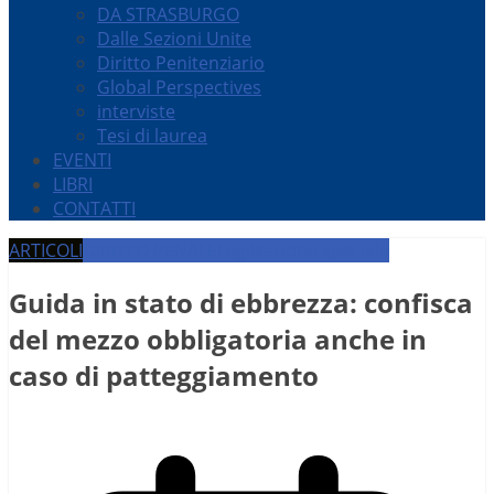
DA STRASBURGO
Dalle Sezioni Unite
Diritto Penitenziario
Global Perspectives
interviste
Tesi di laurea
EVENTI
LIBRI
CONTATTI
ARTICOLI
DIRITTO PENALE
Legilsazione speciale
Guida in stato di ebbrezza: confisca
del mezzo obbligatoria anche in
caso di patteggiamento