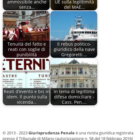
ammissibile anche
UE sulla legittimità
senza…
del MAE…
Tenuità del fatto e
Il rebus politico-
reati con soglie di
giuridico della nave
punibilità
Gregoretti.…
Reati d’evento e bis in
In tema di legittima
idem. Il punto sulla
difesa domiciliare -
vicenda…
Cass. Pen.…
© 2013 - 2023
Giurisprudenza Penale
è una rivista giuridica registrata
presso il Tribunale di Milano (autorizzazione n. 58 del 18 febbraio 2016)