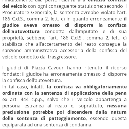
del veicolo
con ogni conseguente statuizione; secondo il
Procuratore Generale, la sentenza avrebbe violato l’art.
186 C.d.S., comma 2, lett. c) in quanto erroneamente
il
giudice aveva omesso di disporre la confisca
dell’autovettura
condotta dall’imputato e di sua
proprietà, sebbene l’art. 186 C.d.S., comma 2, lett. c)
stabilisca che all’accertamento del reato consegue la
sanzione amministrativa accessoria della confisca del
veicolo condotto dal trasgressore.
I giudici di Piazza Cavour hanno ritenuto il ricorso
fondato: il giudice ha erroneamente omesso di disporre
la confisca dell’autovettura.
In tal caso, infatti,
la confisca va obbligatoriamente
ordinata con la sentenza di applicazione della pena
ex art. 444 c.p.p., salvo che il veicolo appartenga a
persona estranea al reato e, soprattuto,
nessuna
preclusione potrebbe poi discendere dalla natura
della sentenza di patteggiamento
, essendo questa
equiparata ad una sentenza di condanna.