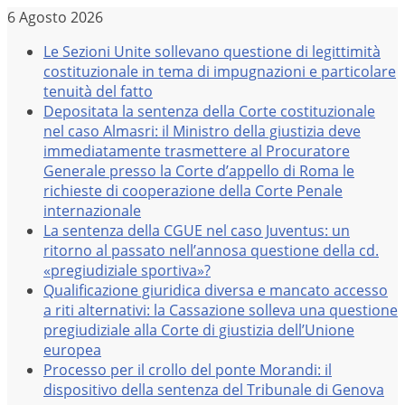
Salta
6 Agosto 2026
al
Le Sezioni Unite sollevano questione di legittimità
contenuto
costituzionale in tema di impugnazioni e particolare
tenuità del fatto
Depositata la sentenza della Corte costituzionale
nel caso Almasri: il Ministro della giustizia deve
immediatamente trasmettere al Procuratore
Generale presso la Corte d’appello di Roma le
richieste di cooperazione della Corte Penale
internazionale
La sentenza della CGUE nel caso Juventus: un
ritorno al passato nell’annosa questione della cd.
«pregiudiziale sportiva»?
Qualificazione giuridica diversa e mancato accesso
a riti alternativi: la Cassazione solleva una questione
pregiudiziale alla Corte di giustizia dell’Unione
europea
Processo per il crollo del ponte Morandi: il
dispositivo della sentenza del Tribunale di Genova