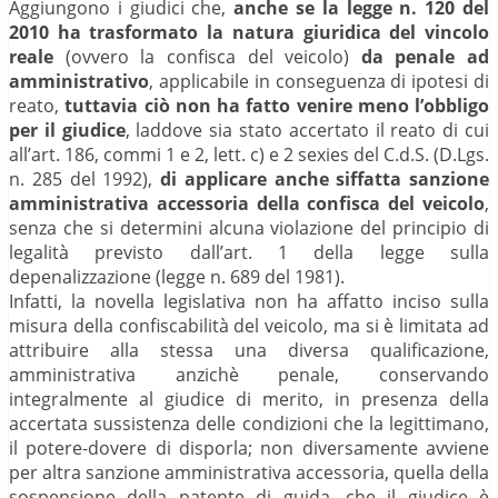
Aggiungono i giudici che,
anche se la legge n. 120 del
2010 ha trasformato la natura giuridica del vincolo
reale
(ovvero la confisca del veicolo)
da penale ad
amministrativo
, applicabile in conseguenza di ipotesi di
reato,
tuttavia ciò non ha fatto venire meno l’obbligo
per il giudice
, laddove sia stato accertato il reato di cui
all’art. 186, commi 1 e 2, lett. c) e 2 sexies del C.d.S. (D.Lgs.
n. 285 del 1992),
di applicare anche siffatta sanzione
amministrativa accessoria della confisca del veicolo
,
senza che si determini alcuna violazione del principio di
legalità previsto dall’art. 1 della legge sulla
depenalizzazione (legge n. 689 del 1981).
Infatti, la novella legislativa non ha affatto inciso sulla
misura della confiscabilità del veicolo, ma si è limitata ad
attribuire alla stessa una diversa qualificazione,
amministrativa anzichè penale, conservando
integralmente al giudice di merito, in presenza della
accertata sussistenza delle condizioni che la legittimano,
il potere-dovere di disporla; non diversamente avviene
per altra sanzione amministrativa accessoria, quella della
sospensione della patente di guida, che il giudice è