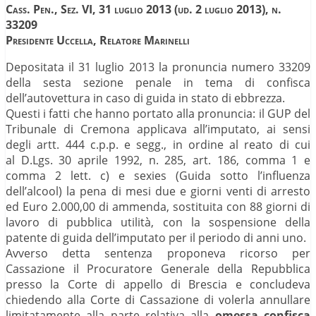
Cass. Pen., Sez. VI, 31 luglio 2013 (ud. 2 luglio 2013), n.
33209
Presidente Uccella, Relatore Marinelli
Depositata il 31 luglio 2013 la pronuncia numero 33209
della sesta sezione penale in tema di confisca
dell’autovettura in caso di guida in stato di ebbrezza.
Questi i fatti che hanno portato alla pronuncia: il GUP del
Tribunale di Cremona applicava all’imputato, ai sensi
degli artt. 444 c.p.p. e segg., in ordine al reato di cui
al D.Lgs. 30 aprile 1992, n. 285, art. 186, comma 1 e
comma 2 lett. c) e sexies (Guida sotto l’influenza
dell’alcool) la pena di mesi due e giorni venti di arresto
ed Euro 2.000,00 di ammenda, sostituita con 88 giorni di
lavoro di pubblica utilità, con la sospensione della
patente di guida dell’imputato per il periodo di anni uno.
Avverso detta sentenza proponeva ricorso per
Cassazione il Procuratore Generale della Repubblica
presso la Corte di appello di Brescia e concludeva
chiedendo alla Corte di Cassazione di volerla annullare
limitatamente alla parte relativa alla
omessa confisca