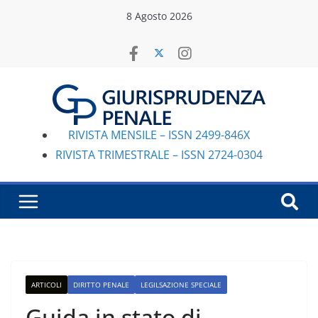
Salta
8 Agosto 2026
al
contenuto
RIVISTA MENSILE – ISSN 2499-846X
RIVISTA TRIMESTRALE – ISSN 2724-0304
ARTICOLI
DIRITTO PENALE
LEGILSAZIONE SPECIALE
Guida in stato di