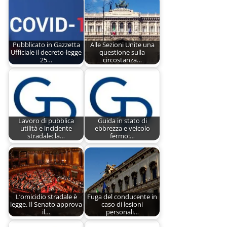
Pubblicato in Gazzetta
Alle Sezioni Unite una
Ufficiale il decreto-legge
questione sulla
25…
circostanza…
Lavoro di pubblica
Guida in stato di
utilità e incidente
ebbrezza e veicolo
stradale: la…
fermo:…
L’omicidio stradale è
Fuga del conducente in
legge. Il Senato approva
caso di lesioni
il…
personali…