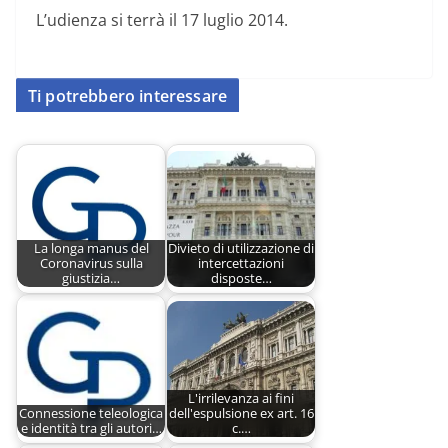
L’udienza si terrà il 17 luglio 2014.
Ti potrebbero interessare
La longa manus del
Divieto di utilizzazione di
Coronavirus sulla
intercettazioni
giustizia…
disposte…
L'irrilevanza ai fini
Connessione teleologica
dell'espulsione ex art. 16
e identità tra gli autori…
c.…