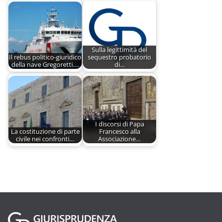
Sulla legittimità del
Il rebus politico-giuridico
sequestro probatorio
della nave Gregoretti.…
di…
I discorsi di Papa
La costituzione di parte
Francesco alla
civile nei confronti…
Associazione…