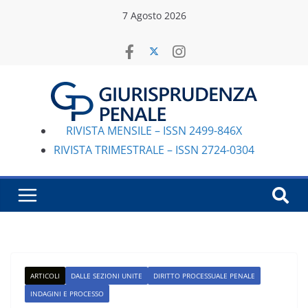
Salta
7 Agosto 2026
al
contenuto
RIVISTA MENSILE – ISSN 2499-846X
RIVISTA TRIMESTRALE – ISSN 2724-0304
ARTICOLI
DALLE SEZIONI UNITE
DIRITTO PROCESSUALE PENALE
INDAGINI E PROCESSO