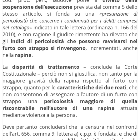
sospensione dell’esecuzione
prevista dal comma 5 dello
stesso articolo, si fonda su una «
presunzione di
pericolosità che concerne i condannati per i delitti compresi
nel catalogo
» indicato in tale lettera (ordinanza n. 166 del
2010), e con ragione il giudice rimettente ha rilevato che
gli
indici di pericolosità che possono ravvisarsi nel
furto con strappo si rinvengono
, incrementati, anche
nella
rapina
.
La
disparità di trattamento
– conclude la Corte
Costituzionale – perciò non si giustifica, non tanto per la
maggiore gravità della rapina rispetto al furto con
strappo, quanto per le
caratteristiche dei due reati
, che
non consentono di assegnare all’autore di un furto con
strappo una
pericolosità maggiore di quella
riscontrabile nell’autore di una rapina
attuata
mediante violenza alla persona.
Deve pertanto concludersi che la censura nei confronti
dell’art. 656, comma 9, lettera a) c.p.p. è fondata, e che di