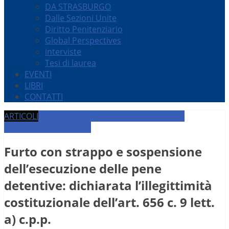
DA STRASBURGO
Dalle Sezioni Unite
Diritto Penitenziario
Global Perspectives
interviste
Tesi di laurea
EVENTI
LIBRI
CONTATTI
ARTICOLI
CONTRIBUTI
DALLA CONSULTA
DIRITTO
PROCESSUALE PENALE
Furto con strappo e sospensione
dell’esecuzione delle pene
detentive: dichiarata l’illegittimità
costituzionale dell’art. 656 c. 9 lett.
a) c.p.p.