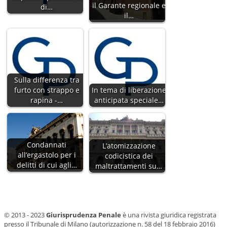
il Garante regionale e
di…
il…
Sulla differenza tra
furto con strappo e
In tema di liberazione
rapina -…
anticipata speciale…
Condannati
L’atomizzazione
all’ergastolo per i
codicistica dei
delitti di cui agli…
maltrattamenti su…
© 2013 - 2023
Giurisprudenza Penale
è una rivista giuridica registrata
presso il Tribunale di Milano (autorizzazione n. 58 del 18 febbraio 2016)