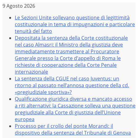
Salta
9 Agosto 2026
al
Le Sezioni Unite sollevano questione di legittimità
contenuto
costituzionale in tema di impugnazioni e particolare
tenuità del fatto
Depositata la sentenza della Corte costituzionale
nel caso Almasri: il Ministro della giustizia deve
immediatamente trasmettere al Procuratore
Generale presso la Corte d’appello di Roma le
richieste di cooperazione della Corte Penale
internazionale
La sentenza della CGUE nel caso Juventus: un
ritorno al passato nell’annosa questione della cd.
«pregiudiziale sportiva»?
Qualificazione giuridica diversa e mancato accesso
a riti alternativi: la Cassazione solleva una questione
pregiudiziale alla Corte di giustizia dell’Unione
europea
Processo per il crollo del ponte Morandi: il
dispositivo della sentenza del Tribunale di Genova