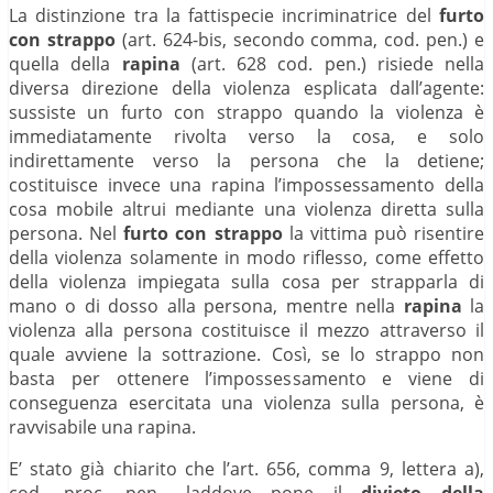
La distinzione tra la fattispecie incriminatrice del
furto
con strappo
(art. 624-bis, secondo comma, cod. pen.) e
quella della
rapina
(art. 628 cod. pen.) risiede nella
diversa direzione della violenza esplicata dall’agente:
sussiste un furto con strappo quando la violenza è
immediatamente rivolta verso la cosa, e solo
indirettamente verso la persona che la detiene;
costituisce invece una rapina l’impossessamento della
cosa mobile altrui mediante una violenza diretta sulla
persona. Nel
furto con strappo
la vittima può risentire
della violenza solamente in modo riflesso, come effetto
della violenza impiegata sulla cosa per strapparla di
mano o di dosso alla persona, mentre nella
rapina
la
violenza alla persona costituisce il mezzo attraverso il
quale avviene la sottrazione. Così, se lo strappo non
basta per ottenere l’impossessamento e viene di
conseguenza esercitata una violenza sulla persona, è
ravvisabile una rapina.
E’ stato già chiarito che l’art. 656, comma 9, lettera a),
cod. proc. pen., laddove pone il
divieto della