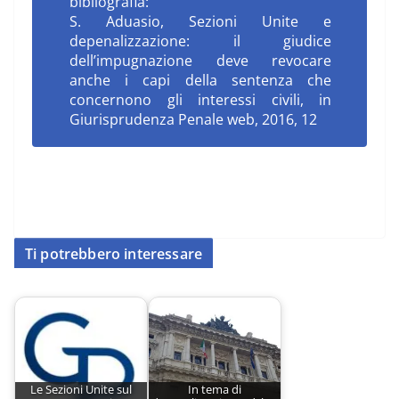
bibliografia:
S. Aduasio,
Sezioni Unite e
depenalizzazione: il giudice
dell’impugnazione deve revocare
anche i capi della sentenza che
concernono gli interessi civili
, in
Giurisprudenza Penale web, 2016, 12
Ti potrebbero interessare
Le Sezioni Unite sul
In tema di