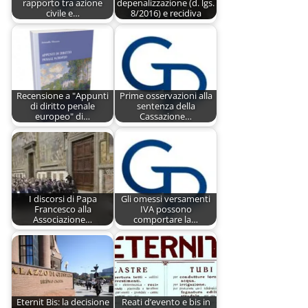
rapporto tra azione
depenalizzazione (d. lgs.
civile e…
8/2016) e recidiva
Recensione a "Appunti
Prime osservazioni alla
di diritto penale
sentenza della
europeo" di…
Cassazione…
I discorsi di Papa
Gli omessi versamenti
Francesco alla
IVA possono
Associazione…
comportare la…
Eternit Bis: la decisione
Reati d’evento e bis in