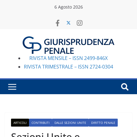
Salta
6 Agosto 2026
al
contenuto
RIVISTA MENSILE – ISSN 2499-846X
RIVISTA TRIMESTRALE – ISSN 2724-0304
ARTICOLI
CONTRIBUTI
DALLE SEZIONI UNITE
DIRITTO PENALE
Sezioni Unite e