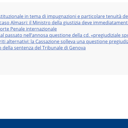
stituzionale in tema di impugnazioni e particolare tenuità de
 caso Almasri: il Ministro della giustizia deve immediatame
Corte Penale internazionale
al passato nell’annosa questione della cd. «pregiudiziale sp
iti alternativi: la Cassazione solleva una questione pregiudiz
vo della sentenza del Tribunale di Genova