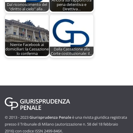
Ancora sui rapporti tra
Dal riconoscimento del
pena detentiva e
"diritto al cielo" alla…
Direttiva…
Niente Facebook ai
domiciliari: la Cassazione
Dalla Cassazione alla
lo conferma
Corte costituzionale: il…
© 2013 - 2023
Giurisprudenza Penale
è una rivista giuridica registrata
presso il Tribunale di Milano (autorizzazione n. 58 del 18 febbraio
2016) con codice ISSN 2499-846X.