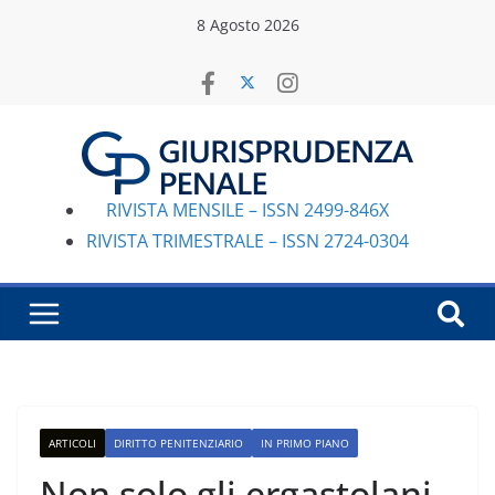
Salta
8 Agosto 2026
al
contenuto
RIVISTA MENSILE – ISSN 2499-846X
RIVISTA TRIMESTRALE – ISSN 2724-0304
ARTICOLI
DIRITTO PENITENZIARIO
IN PRIMO PIANO
Non solo gli ergastolani,