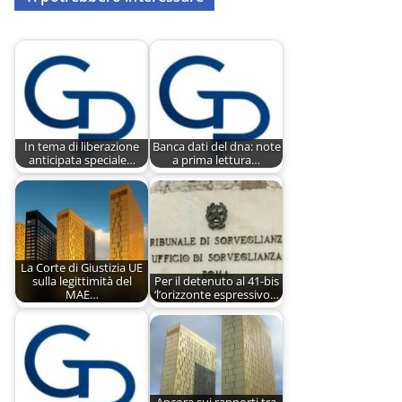
In tema di liberazione
Banca dati del dna: note
anticipata speciale…
a prima lettura…
La Corte di Giustizia UE
sulla legittimità del
Per il detenuto al 41-bis
MAE…
‘l’orizzonte espressivo…