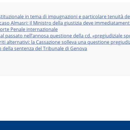
stituzionale in tema di impugnazioni e particolare tenuità de
 caso Almasri: il Ministro della giustizia deve immediatame
Corte Penale internazionale
al passato nell’annosa questione della cd. «pregiudiziale sp
iti alternativi: la Cassazione solleva una questione pregiudiz
vo della sentenza del Tribunale di Genova