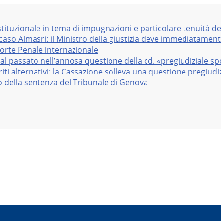
stituzionale in tema di impugnazioni e particolare tenuità de
 caso Almasri: il Ministro della giustizia deve immediatame
Corte Penale internazionale
al passato nell’annosa questione della cd. «pregiudiziale sp
iti alternativi: la Cassazione solleva una questione pregiudiz
vo della sentenza del Tribunale di Genova