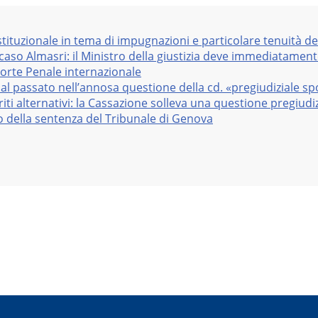
stituzionale in tema di impugnazioni e particolare tenuità de
 caso Almasri: il Ministro della giustizia deve immediatame
Corte Penale internazionale
al passato nell’annosa questione della cd. «pregiudiziale sp
iti alternativi: la Cassazione solleva una questione pregiudiz
vo della sentenza del Tribunale di Genova