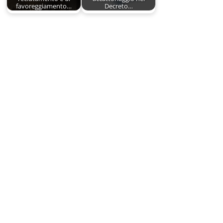
favoreggiamento…
Decreto…