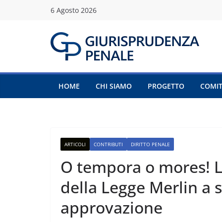
Salta
6 Agosto 2026
al
contenuto
HOME
CHI SIAMO
PROGETTO
COMIT
ARTICOLI
CONTRIBUTI
DIRITTO PENALE
O tempora o mores! L
della Legge Merlin a 
approvazione