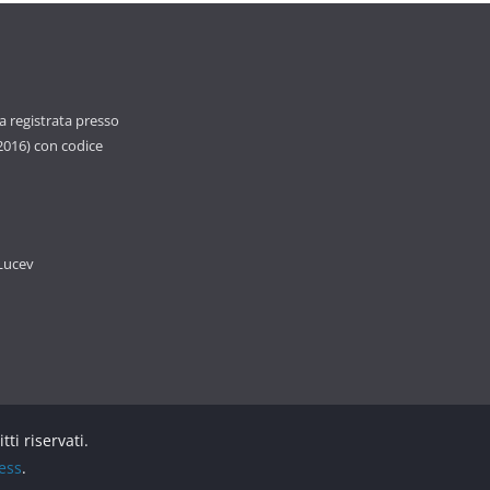
ca registrata presso
 2016) con codice
 Lucev
ritti riservati.
ess
.