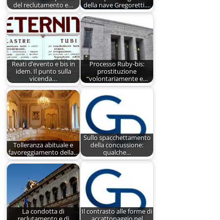
del reclutamento e…
della nave Gregoretti.…
Reati d’evento e bis in
Processo Ruby-bis:
idem. Il punto sulla
prostituzione
vicenda…
“volontariamente e…
Sullo spacchettamento
Tolleranza abituale e
della concussione:
favoreggiamento della…
qualche…
La condotta di
Il contrasto alle forme di
reclutamento e di
accattonaggio nel