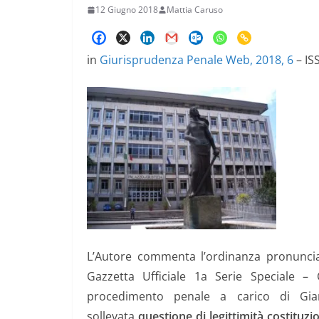
12 Giugno 2018
Mattia Caruso
in
Giurisprudenza Penale Web, 2018, 6
– IS
L’Autore commenta l’ordinanza pronunciat
Gazzetta Ufficiale 1a Serie Speciale –
procedimento penale a carico di Gia
sollevata
questione di legittimità costituzi